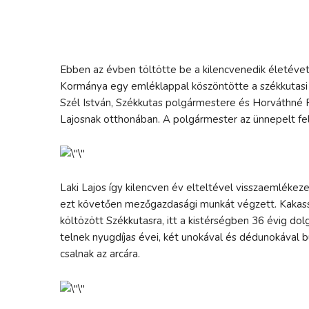
Ebben az évben töltötte be a kilencvenedik életévet L
Kormánya egy emléklappal köszöntötte a székkutasi 
Szél István, Székkutas polgármestere és Horváthné Fö
Lajosnak otthonában. A polgármester az ünnepelt fe
Laki Lajos így kilencven év elteltével visszaemlékez
ezt követően mezőgazdasági munkát végzett. Kakass
költözött Székkutasra, itt a kistérségben 36 évig d
telnek nyugdíjas évei, két unokával és dédunokával b
csalnak az arcára.