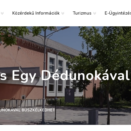
Közérdekű Információk
Turizmus
E-Ügyintézé
g
És Egy Dédunokával
DUNOKÁVAL BÜSZKÉLKEDHET