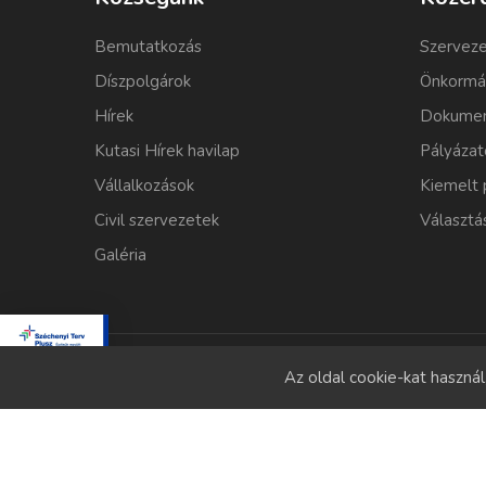
Bemutatkozás
Szerveze
Díszpolgárok
Önkormá
Hírek
Dokumen
Kutasi Hírek havilap
Pályázat
Vállalkozások
Kiemelt 
Civil szervezetek
Választá
Galéria
Az oldal cookie-kat haszná