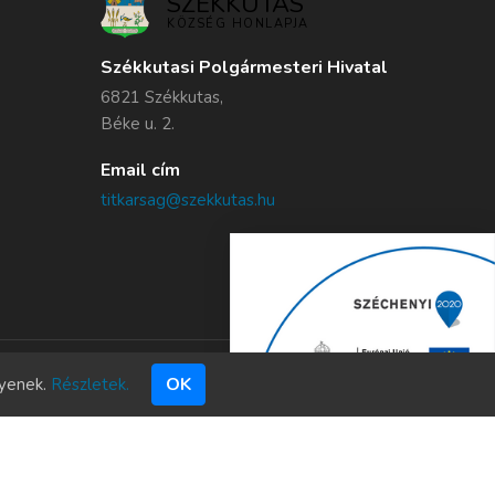
SZÉKKUTAS
KÖZSÉG HONLAPJA
Székkutasi Polgármesteri Hivatal
6821 Székkutas,
Béke u. 2.
Email cím
titkarsag@szekkutas.hu
OK
gyenek.
Részletek.