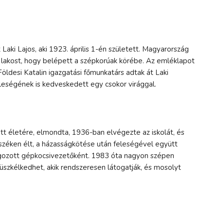
aki Lajos, aki 1923. április 1-én született. Magyarország
lakost, hogy belépett a szépkorúak körébe. Az emléklapot
ldesi Katalin igazgatási főmunkatárs adtak át Laki
leségének is kedveskedett egy csokor virággal.
ett életére, elmondta, 1936-ban elvégezte az iskolát, és
zéken élt, a házasságkötése után feleségével együtt
olgozott gépkocsivezetőként. 1983 óta nagyon szépen
üszkélkedhet, akik rendszeresen látogatják, és mosolyt