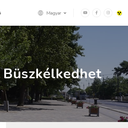
s
Magyar
 Büszkélkedhet