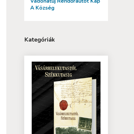
Vadonatúj Rendőrautót Kap
A Község
Kategóriák