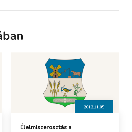
ában
2012.11.05
Élelmiszerosztás a