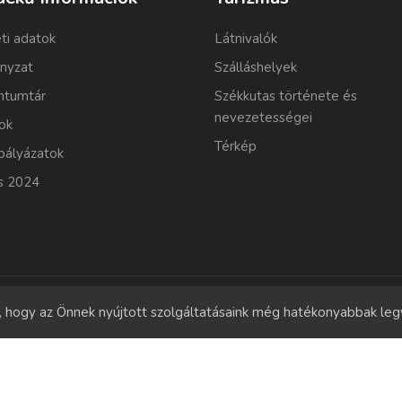
ti adatok
Látnivalók
nyzat
Szálláshelyek
tumtár
Székkutas története és
nevezetességei
ok
Térkép
pályázatok
s 2024
l, hogy az Önnek nyújtott szolgáltatásaink még hatékonyabbak le
Copyrights
© 2011-2026 Szekkutas.hu
Minden jog fenntartva.
Süti szabályzat