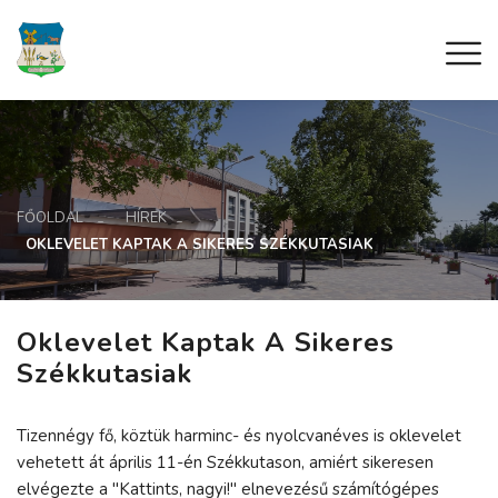
FŐOLDAL
HÍREK
OKLEVELET KAPTAK A SIKERES SZÉKKUTASIAK
Oklevelet Kaptak A Sikeres
Székkutasiak
Tizennégy fő, köztük harminc- és nyolcvanéves is oklevelet
vehetett át április 11-én Székkutason, amiért sikeresen
elvégezte a "Kattints, nagyi!" elnevezésű számítógépes