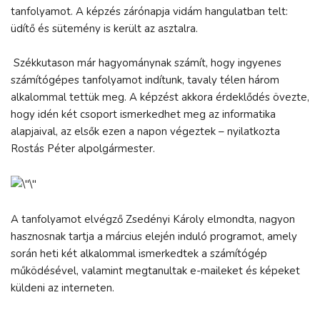
tanfolyamot. A képzés zárónapja vidám hangulatban telt:
üdítő és sütemény is került az asztalra.
Székkutason már hagyománynak számít, hogy ingyenes
számítógépes tanfolyamot indítunk, tavaly télen három
alkalommal tettük meg. A képzést akkora érdeklődés övezte,
hogy idén két csoport ismerkedhet meg az informatika
alapjaival, az elsők ezen a napon végeztek – nyilatkozta
Rostás Péter alpolgármester.
A tanfolyamot elvégző Zsedényi Károly elmondta, nagyon
hasznosnak tartja a március elején induló programot, amely
során heti két alkalommal ismerkedtek a számítógép
működésével, valamint megtanultak e-maileket és képeket
küldeni az interneten.