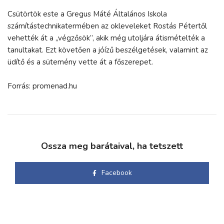
Csütörtök este a Gregus Máté Általános Iskola
számítástechnikatermében az okleveleket Rostás Pétertől
vehették át a „végzősök”, akik még utoljára átismételték a
tanultakat. Ezt követően a jóízű beszélgetések, valamint az
üdítő és a sütemény vette át a főszerepet.
Forrás: promenad.hu
Ossza meg barátaival, ha tetszett
Facebook