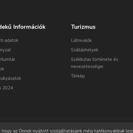
dekű Információk
Turizmus
ti adatok
Látnivalók
nyzat
Szálláshelyek
tumtár
Székkutas története és
nevezetességei
ok
Térkép
pályázatok
s 2024
l, hogy az Önnek nyújtott szolgáltatásaink még hatékonyabbak le
Copyrights
© 2011-2026 Szekkutas.hu
Minden jog fenntartva.