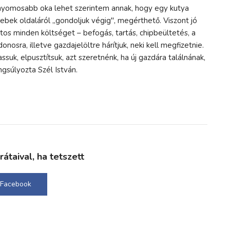
 nyomosabb oka lehet szerintem annak, hogy egy kutya
 ebek oldaláról „gondoljuk végig", megérthető. Viszont jó
tos minden költséget – befogás, tartás, chipbeültetés, a
nosra, illetve gazdajelöltre hárítjuk, neki kell megfizetnie.
ssuk, elpusztítsuk, azt szeretnénk, ha új gazdára találnának,
ngsúlyozta Szél István.
taival, ha tetszett
Facebook