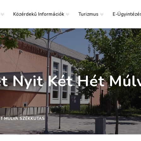
Közérdekű Információk
Turizmus
E-Ügyintézé
g
et Nyit Két Hét Múl
HÉT MÚLVA SZÉKKUTAS