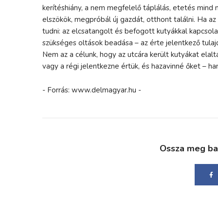
kerítéshiány, a nem megfelelő táplálás, etetés mind
elszökök, megpróbál új gazdát, otthont találni. Ha az
tudni: az elcsatangolt és befogott kutyákkal kapcsola
szükséges oltások beadása – az érte jelentkező tulajdo
Nem az a célunk, hogy az utcára került kutyákat elalta
vagy a régi jelentkezne értük, és hazavinné őket – ha
- Forrás: www.delmagyar.hu -
Ossza meg bará