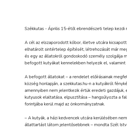
Székkutas - Április 15-étől ebrendészeti telep kezd
A cél az elszaporodott kóbor, illetve utcára kicsapott
elhatárolt sintértelep építését, létrehozását már m
és egy az állatokról gondoskodó személy szolgálja m
befogott kutyákat kennelekben helyezik el, valamint a
A befogott állatokat – a rendelet előírásainak megfele
község honlapján, a szekkutas.hu-n a kutyákról fényk
amennyiben nem jelentkezik értük eredeti gazdájuk, e
kutyusok elaltatása, elpusztítása – hangsúlyozta a 
forintjába kerül majd az önkormányzatnak.
– A kutyák, a házi kedvencek utcára kerülésében nem
állattartást látom jelentősebbnek – mondta Szél Istvá