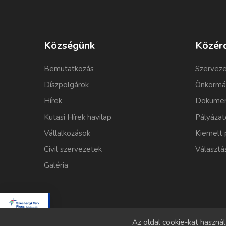
Községünk
Közér
Bemutatkozás
Szerveze
Díszpolgárok
Önkormá
Hírek
Dokumen
Kutasi Hírek havilap
Pályázat
Vállalkozások
Kiemelt 
Civil szervezetek
Választá
Galéria
Az oldal cookie-kat haszná