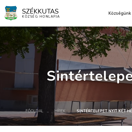
SZÉKKUTAS
Községünk
KÖZSÉG HONLAPJA
Elérhetősé
Sintértelep
FŐOLDAL
HÍREK
SINTÉRTELEPET NYIT KÉT 