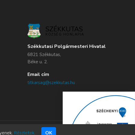
SZÉKKUTAS
KÖZSÉG HONLAPJA
Székkutasi Polgármesteri Hivatal
6821 Székkutas,
Béke u. 2.
Email cím
titkarsag@szekkutas.hu
OK
gyenek.
Részletek.