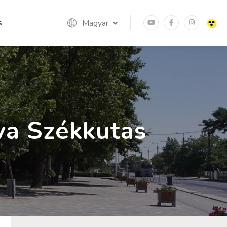
s
Magyar
va Székkutas