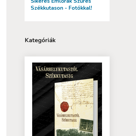
Sikeres Emlőrák Szűrés
Székkutason - Fotókkal!
Kategóriák