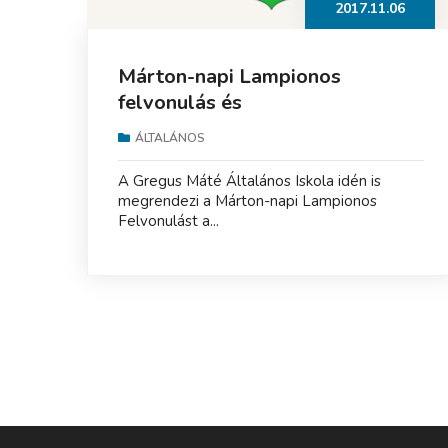
2017.11.06
Márton-napi Lampionos
felvonulás és
Libaszépségverseny
ÁLTALÁNOS
A Gregus Máté Általános Iskola idén is
megrendezi a Márton-napi Lampionos
Felvonulást a...