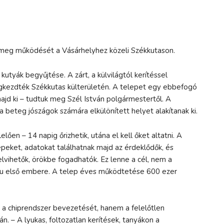
i meg működését a Vásárhelyhez közeli Székkutason.
 kutyák begyűjtése. A zárt, a külvilágtól kerítéssel
egkezdték Székkutas külterületén. A telepet egy ebbefogó
ajd ki – tudtuk meg Szél István polgármestertől. A
 beteg jószágok számára elkülönített helyet alakítanak ki.
lően – 14 napig őrizhetik, utána el kell őket altatni. A
épeket, adatokat találhatnak majd az érdeklődők, és
lvihetők, örökbe fogadhatók. Ez lenne a cél, nem a
falu első embere. A telep éves működtetése 600 ezer
 a chiprendszer bevezetését, hanem a felelőtlen
n. – A lyukas, foltozatlan kerítések, tanyákon a