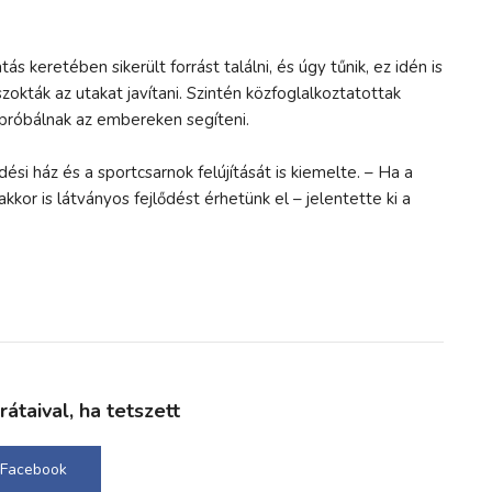
 keretében sikerült forrást találni, és úgy tűnik, ez idén is
zokták az utakat javítani. Szintén közfoglalkoztatottak
 próbálnak az embereken segíteni.
si ház és a sportcsarnok felújítását is kiemelte. – Ha a
or is látványos fejlődést érhetünk el – jelentette ki a
taival, ha tetszett
Facebook