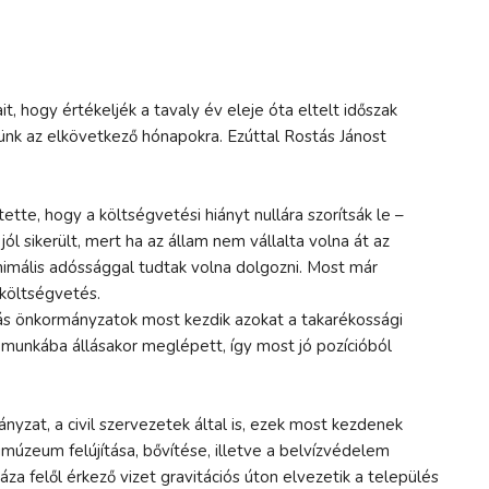
it, hogy értékeljék a tavaly év eleje óta eltelt időszak
intünk az elkövetkező hónapokra. Ezúttal Rostás Jánost
ette, hogy a költségvetési hiányt nullára szorítsák le –
jól sikerült, mert ha az állam nem vállalta volna át az
imális adóssággal tudtak volna dolgozni. Most már
 költségvetés.
más önkormányzatok most kezdik azokat a takarékossági
munkába állásakor meglépett, így most jó pozícióból
yzat, a civil szervezetek által is, ezek most kezdenek
lumúzeum felújítása, bővítése, illetve a belvízvédelem
áza felől érkező vizet gravitációs úton elvezetik a település