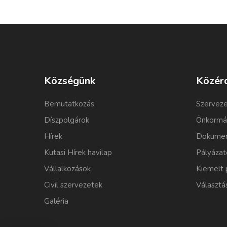
Községünk
Közér
Bemutatkozás
Szerveze
Díszpolgárok
Önkormá
Hírek
Dokumen
Kutasi Hírek havilap
Pályázat
Vállalkozások
Kiemelt 
Civil szervezetek
Választá
Galéria