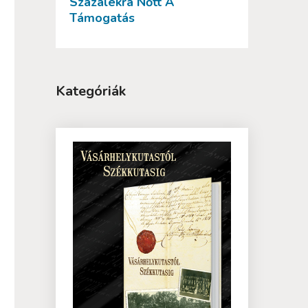
Százalékra Nőtt A
Támogatás
Kategóriák