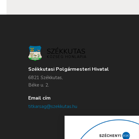
SZÉKKUTAS
KÖZSÉG HONLAPJA
Székkutasi Polgármesteri Hivatal
6821 Székkutas,
Béke u. 2.
Email cím
titkarsag@szekkutas.hu