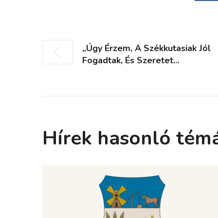
„Úgy Érzem, A Székkutasiak Jól
Fogadtak, És Szeretet...
Hírek hasonló tém