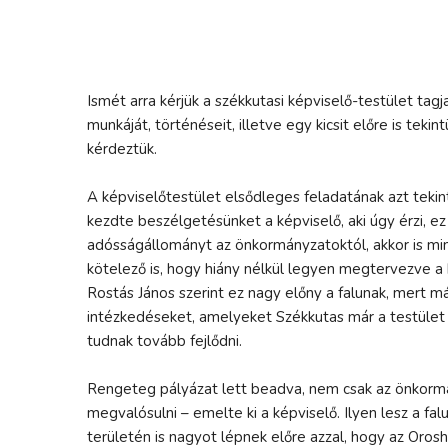
Ismét arra kérjük a székkutasi képviselő-testület tagja
munkáját, történéseit, illetve egy kicsit előre is tek
kérdeztük.
A képviselőtestület elsődleges feladatának azt tekint
kezdte beszélgetésünket a képviselő, aki úgy érzi, ez 
adósságállományt az önkormányzatoktól, akkor is min
kötelező is, hogy hiány nélkül legyen megtervezve a
Rostás János szerint ez nagy előny a falunak, mert 
intézkedéseket, amelyeket Székkutas már a testület 
tudnak tovább fejlődni.
Rengeteg pályázat lett beadva, nem csak az önkormán
megvalósulni – emelte ki a képviselő. Ilyen lesz a fa
területén is nagyot lépnek előre azzal, hogy az Orosh