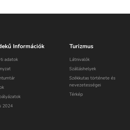
dekű Információk
Turizmus
ti adatok
Látnivalók
nyzat
Szálláshelyek
tumtár
Székkutas története és
nevezetességei
ok
Térkép
pályázatok
s 2024