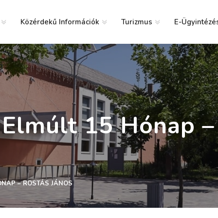
Közérdekű Információk
Turizmus
E-Ügyintézé
g
Elmúlt 15 Hónap –
ÓNAP – ROSTÁS JÁNOS