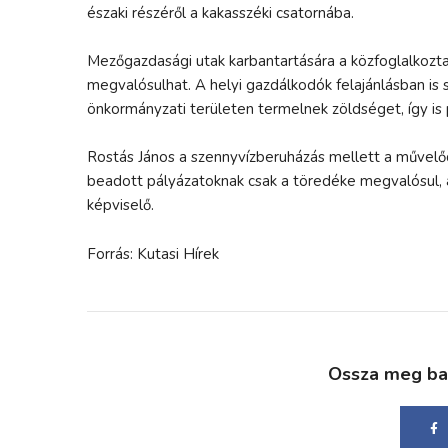
északi részéről a kakasszéki csatornába.
Mezőgazdasági utak karbantartására a közfoglalkoztatás
megvalósulhat. A helyi gazdálkodók felajánlásban is s
önkormányzati területen termelnek zöldséget, így is
Rostás János a szennyvízberuházás mellett a művelődé
beadott pályázatoknak csak a töredéke megvalósul, akk
képviselő.
Forrás: Kutasi Hírek
Ossza meg bará