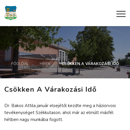
FŐOLDAL
HÍREK
CSÖKKEN A VÁRAKOZÁSI IDŐ
Csökken A Várakozási Idő
Dr. Bakos Attila január elsejétől kezdte meg a háziorvosi
tevékenységet Székkutason, ahol már az elmúlt másfél
hétben nagy munkába fogott.