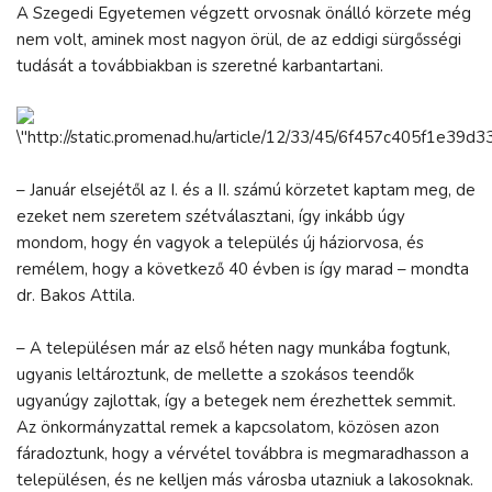
A Szegedi Egyetemen végzett orvosnak önálló körzete még
nem volt, aminek most nagyon örül, de az eddigi sürgősségi
tudását a továbbiakban is szeretné karbantartani.
– Január elsejétől az I. és a II. számú körzetet kaptam meg, de
ezeket nem szeretem szétválasztani, így inkább úgy
mondom, hogy én vagyok a település új háziorvosa, és
remélem, hogy a következő 40 évben is így marad – mondta
dr. Bakos Attila.
– A településen már az első héten nagy munkába fogtunk,
ugyanis leltároztunk, de mellette a szokásos teendők
ugyanúgy zajlottak, így a betegek nem érezhettek semmit.
Az önkormányzattal remek a kapcsolatom, közösen azon
fáradoztunk, hogy a vérvétel továbbra is megmaradhasson a
településen, és ne kelljen más városba utazniuk a lakosoknak.