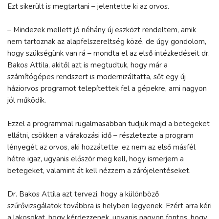
Ezt sikerült is megtartani – jelentette ki az orvos.
– Mindezek mellett jó néhány új eszközt rendeltem, amik
nem tartoznak az alapfelszereltség közé, de úgy gondolom,
hogy szükségünk van rá – mondta el az első intézkedéseit dr.
Bakos Attila, akitől azt is megtudtuk, hogy már a
számítógépes rendszert is modernizáltatta, sőt egy új
háziorvos programot telepítettek fel a gépekre, ami nagyon
jól működik.
Ezzel a programmal rugalmasabban tudjuk majd a betegeket
ellátni, csökken a várakozási idő – részletezte a program
lényegét az orvos, aki hozzátette: ez nem az első másfél
hétre igaz, ugyanis először meg kell, hogy ismerjem a
betegeket, valamint át kell nézzem a zárójelentéseket.
Dr. Bakos Attila azt tervezi, hogy a különböző
szűrővizsgálatok továbbra is helyben legyenek. Ezért arra kéri
a lakosokat, hogy kérdezzenek, ugyanis nagyon fontos, hogy