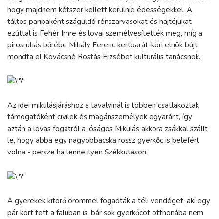
hogy majdnem kétszer kellett kerülnie édességekkel. A
táltos paripaként száguldó rénszarvasokat és hajtójukat
ezúttal is Fehér Imre és lovai személyesítették meg, míg a
pirosruhás bőrébe Mihály Ferenc kertbarát-köri elnök bújt,
mondta el Kovácsné Rostás Erzsébet kulturális tanácsnok.
Az idei mikulásjáráshoz a tavalyinál is többen csatlakoztak
támogatóként civilek és magánszemélyek egyaránt, így
aztán a lovas fogatról a jóságos Mikulás akkora zsákkal szállt
le, hogy abba egy nagyobbacska rossz gyerkőc is belefért
volna - persze ha lenne ilyen Székkutason.
A gyerekek kitörő örömmel fogadták a téli vendéget, aki egy
pár kört tett a faluban is, bár sok gyerkőcöt otthonába nem