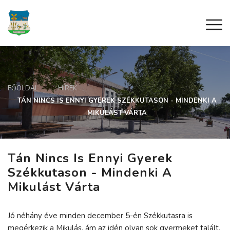
FŐOLDAL
HÍREK
TÁN NINCS IS ENNYI GYEREK SZÉKKUTASON - MINDENKI A
MIKULÁST VÁRTA
Tán Nincs Is Ennyi Gyerek
Székkutason - Mindenki A
Mikulást Várta
Jó néhány éve minden december 5-én Székkutasra is
megérkezik a Mikulás, ám az idén olyan sok gyermeket talált,