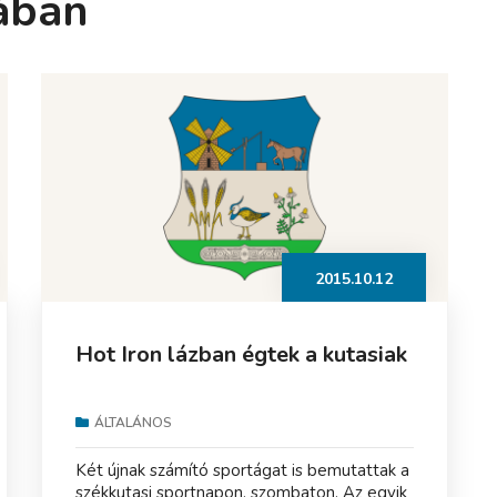
ában
2015.10.12
Hot Iron lázban égtek a kutasiak
ÁLTALÁNOS
Két újnak számító sportágat is bemutattak a
székkutasi sportnapon, szombaton. Az egyik