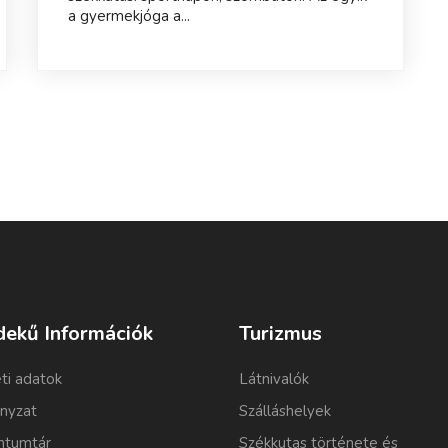
a gyermekjóga a...
dekű Információk
Turizmus
ti adatok
Látnivalók
nyzat
Szálláshelyek
tumtár
Székkutas története és