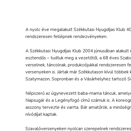
A nyolc éve megalakult Székkutasi Nyugdíjas Klub 40
rendszeresen fellépnek rendezvényeken.
A Székkutasi Nyugdíjas Klub 2004 júniusában alakult
esztendős – tudtuk meg a vezetőtől, a 68 éves Szabó
verselnek, táncolnak, produkciójukkal rendszeresen
versenyeken is. Jártak már Székkutason kívül többe
Szatymazon, Sopronban és a Vásárhelyhez tartozó S
Népszerű az úgynevezett baba-mama táncuk, amelyet l
Napsugár és a Legényfogó című számuk is. A koreográ
asszony tervezte és varrta. Bár amatőrök, a minőségre
nívódíjat kaptak.
Szavalóversenyeken nyolcan szerepelnek rendszerese