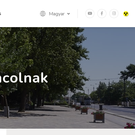
s
Magyar
ncolnak