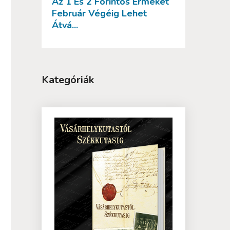
Az 1 És 2 Forintos Érméket
Február Végéig Lehet
Átvá...
Kategóriák