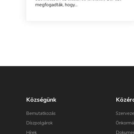
megfogadták, hogy...
Községünk
Közér
Bemutatkozás
Szerveze
Díszpolgárok
Önkormá
Hírek
Dokumen