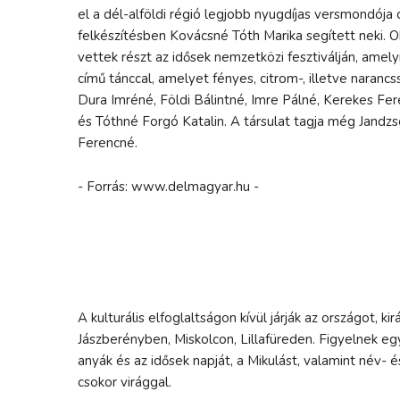
el a dél-alföldi régió legjobb nyugdíjas versmondója
felkészítésben Kovácsné Tóth Marika segített neki. O
vettek részt az idősek nemzetközi fesztiválján, amely
című tánccal, amelyet fényes, citrom-, illetve naranc
Dura Imréné, Földi Bálintné, Imre Pálné, Kerekes Fe
és Tóthné Forgó Katalin. A társulat tagja még Jandz
Ferencné.
- Forrás: www.delmagyar.hu -
A kulturális elfoglaltságon kívül járják az országot,
Jászberényben, Miskolcon, Lillafüreden. Figyelnek eg
anyák és az idősek napját, a Mikulást, valamint név-
csokor virággal.