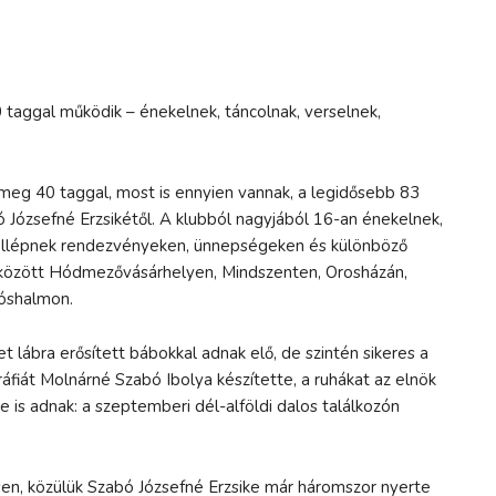
 taggal működik – énekelnek, táncolnak, verselnek,
 meg 40 taggal, most is ennyien vannak, a legidősebb 83
 Józsefné Erzsikétől. A klubból nagyjából 16-an énekelnek,
 fellépnek rendezvényeken, ünnepségeken és különböző
k között Hódmezővásárhelyen, Mindszenten, Orosházán,
óshalmon.
ábra erősített bábokkal adnak elő, de szintén sikeres a
fiát Molnárné Szabó Ibolya készítette, a ruhákat az elnök
 is adnak: a szeptemberi dél-alföldi dalos találkozón
n, közülük Szabó Józsefné Erzsike már háromszor nyerte