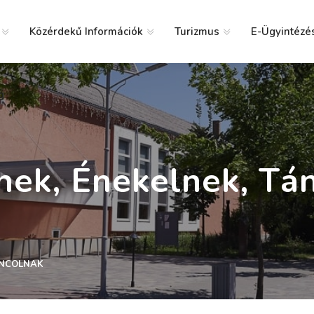
Közérdekű Információk
Turizmus
E-Ügyintézé
g
nek, Énekelnek, Tá
ÁNCOLNAK