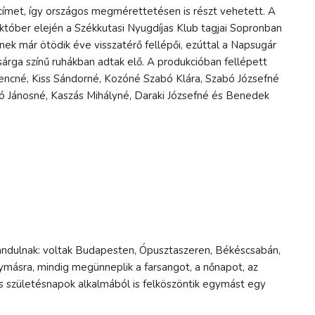
 címet, így országos megmérettetésen is részt vehetett. A
któber elején a Székkutasi Nyugdíjas Klub tagjai Sopronban
nek már ötödik éve visszatérő fellépői, ezúttal a Napsugár
ssárga színű ruhákban adtak elő. A produkcióban fellépett
rencné, Kiss Sándorné, Kozóné Szabó Klára, Szabó Józsefné
só Jánosné, Kaszás Mihályné, Daraki Józsefné és Benedek
 kirándulnak: voltak Budapesten, Ópusztaszeren, Békéscsabán,
ymásra, mindig megünneplik a farsangot, a nőnapot, az
 és születésnapok alkalmából is felköszöntik egymást egy