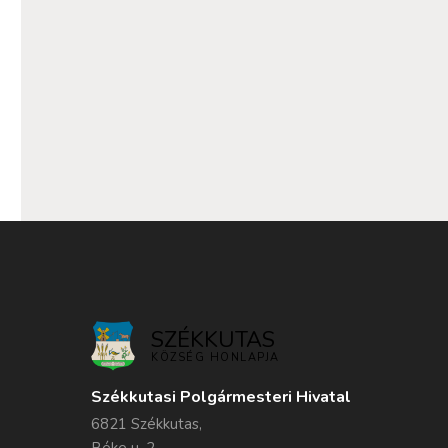
SZÉKKUTAS
KÖZSÉG HONLAPJA
Székkutasi Polgármesteri Hivatal
6821 Székkutas,
Béke u. 2.