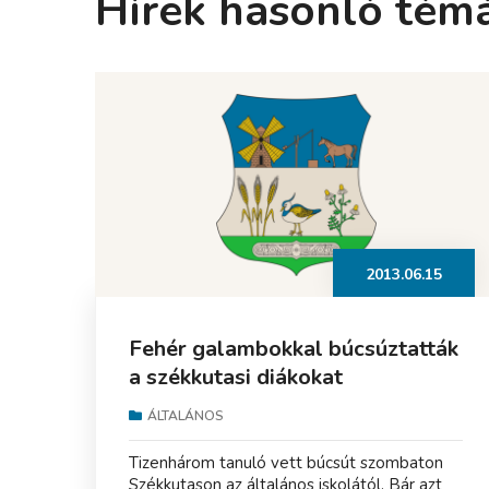
Hírek hasonló tém
2013.06.15
Fehér galambokkal búcsúztatták
a székkutasi diákokat
ÁLTALÁNOS
Tizenhárom tanuló vett búcsút szombaton
Székkutason az általános iskolától. Bár azt