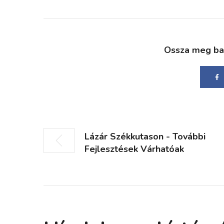
Ossza meg bará
Lázár Székkutason - További
Fejlesztések Várhatóak