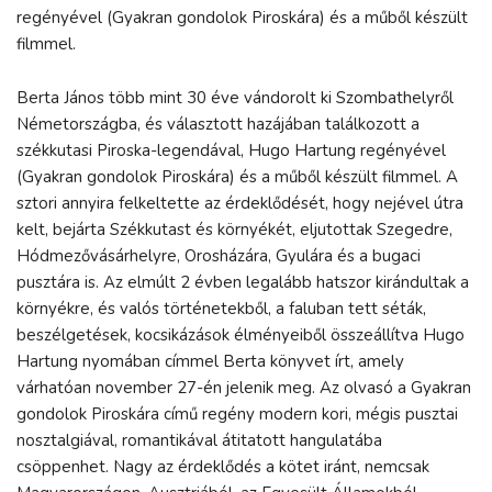
regényével (Gyakran gondolok Piroskára) és a műből készült
filmmel.
Berta János több mint 30 éve vándorolt ki Szombathelyről
Németországba, és választott hazájában találkozott a
székkutasi Piroska-legendával, Hugo Hartung regényével
(Gyakran gondolok Piroskára) és a műből készült filmmel. A
sztori annyira felkeltette az érdeklődését, hogy nejével útra
kelt, bejárta Székkutast és környékét, eljutottak Szegedre,
Hódmezővásárhelyre, Orosházára, Gyulára és a bugaci
pusztára is. Az elmúlt 2 évben legalább hatszor kirándultak a
környékre, és valós történetekből, a faluban tett séták,
beszélgetések, kocsikázások élményeiből összeállítva Hugo
Hartung nyomában címmel Berta könyvet írt, amely
várhatóan november 27-én jelenik meg. Az olvasó a Gyakran
gondolok Piroskára című regény modern kori, mégis pusztai
nosztalgiával, romantikával átitatott hangulatába
csöppenhet. Nagy az érdeklődés a kötet iránt, nemcsak