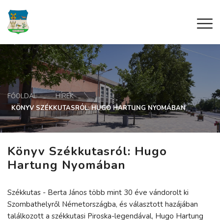
FŐOLDAL
HÍREK
KÖNYV SZÉKKUTASRÓL: HUGO HARTUNG NYOMÁBAN
Könyv Székkutasról: Hugo
Hartung Nyomában
Székkutas - Berta János több mint 30 éve vándorolt ki
Szombathelyről Németországba, és választott hazájában
találkozott a székkutasi Piroska-legendával, Hugo Hartung