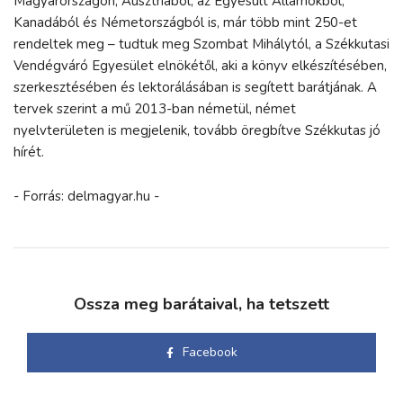
Magyarországon, Ausztriából, az Egyesült Államokból,
Kanadából és Németországból is, már több mint 250-et
rendeltek meg – tudtuk meg Szombat Mihálytól, a Székkutasi
Vendégváró Egyesület elnökétől, aki a könyv elkészítésében,
szerkesztésében és lektorálásában is segített barátjának. A
tervek szerint a mű 2013-ban németül, német
nyelvterületen is megjelenik, tovább öregbítve Székkutas jó
hírét.
- Forrás: delmagyar.hu -
Ossza meg barátaival, ha tetszett
Facebook