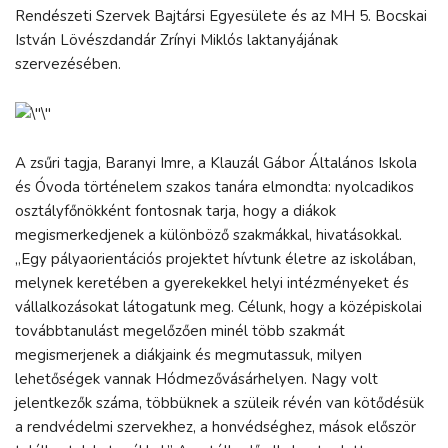
Rendészeti Szervek Bajtársi Egyesülete és az MH 5. Bocskai
István Lövészdandár Zrínyi Miklós laktanyájának
szervezésében.
A zsűri tagja, Baranyi Imre, a Klauzál Gábor Általános Iskola
és Óvoda történelem szakos tanára elmondta: nyolcadikos
osztályfőnökként fontosnak tarja, hogy a diákok
megismerkedjenek a különböző szakmákkal, hivatásokkal.
„Egy pályaorientációs projektet hívtunk életre az iskolában,
melynek keretében a gyerekekkel helyi intézményeket és
vállalkozásokat látogatunk meg. Célunk, hogy a középiskolai
továbbtanulást megelőzően minél több szakmát
megismerjenek a diákjaink és megmutassuk, milyen
lehetőségek vannak Hódmezővásárhelyen. Nagy volt
jelentkezők száma, többüknek a szüleik révén van kötődésük
a rendvédelmi szervekhez, a honvédséghez, mások először