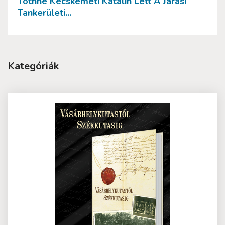
Tóthné Kecskeméti Katalin Lett A Járási
Tankerületi...
Kategóriák