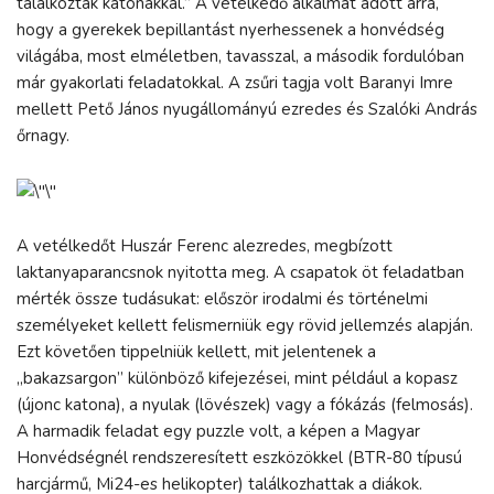
találkoztak katonákkal.” A vetélkedő alkalmat adott arra,
hogy a gyerekek bepillantást nyerhessenek a honvédség
világába, most elméletben, tavasszal, a második fordulóban
már gyakorlati feladatokkal. A zsűri tagja volt Baranyi Imre
mellett Pető János nyugállományú ezredes és Szalóki András
őrnagy.
A vetélkedőt Huszár Ferenc alezredes, megbízott
laktanyaparancsnok nyitotta meg. A csapatok öt feladatban
mérték össze tudásukat: először irodalmi és történelmi
személyeket kellett felismerniük egy rövid jellemzés alapján.
Ezt követően tippelniük kellett, mit jelentenek a
„bakazsargon” különböző kifejezései, mint például a kopasz
(újonc katona), a nyulak (lövészek) vagy a fókázás (felmosás).
A harmadik feladat egy puzzle volt, a képen a Magyar
Honvédségnél rendszeresített eszközökkel (BTR-80 típusú
harcjármű, Mi24-es helikopter) találkozhattak a diákok.