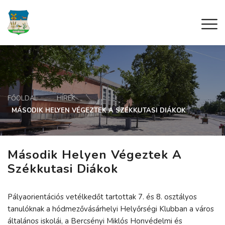
FŐOLDAL
HÍREK
MÁSODIK HELYEN VÉGEZTEK A SZÉKKUTASI DIÁKOK
Második Helyen Végeztek A
Székkutasi Diákok
Pályaorientációs vetélkedőt tartottak 7. és 8. osztályos
tanulóknak a hódmezővásárhelyi Helyőrségi Klubban a város
általános iskolái, a Bercsényi Miklós Honvédelmi és