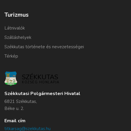
Turizmus
Látnivalók
Szálláshelyek
Székkutas története és nevezetességei
Térkép
SZÉKKUTAS
KÖZSÉG HONLAPJA
Székkutasi Polgármesteri Hivatal
6821 Székkutas,
Béke u. 2.
Email cím
titkarsag@szekkutas.hu