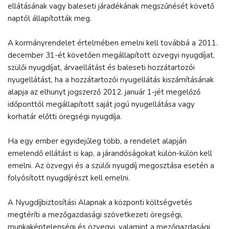
ellátásának vagy baleseti járadékának megszűnését követő
naptól állapították meg.
A kormányrendelet értelmében emelni kell továbbá a 2011.
december 31-ét követően megállapított özvegyi nyugdíjat,
szülői nyugdíjat, árvaellátást és baleseti hozzátartozói
nyugellátást, ha a hozzátartozói nyugellátás kiszámításának
alapja az elhunyt jogszerző 2012. január 1-jét megelőző
időponttól megállapított saját jogú nyugellátása vagy
korhatár előtti öregségi nyugdíja.
Ha egy ember egyidejűleg több, a rendelet alapján
emelendő ellátást is kap, a járandóságokat külön-külön kell
emelni. Az özvegyi és a szülői nyugdíj megosztása esetén a
folyósított nyugdíjrészt kell emelni.
A Nyugdíjbiztosítási Alapnak a központi költségvetés
megtéríti a mezőgazdasági szövetkezeti öregségi,
munkaképtelenségi és özvegyi, valamint a mezőgazdasági