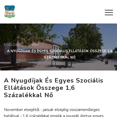
FŐOLDAL
HÍREK
A NYUGDÍJAK ÉS EGYES SZOCIÁLIS ELLÁTÁSOK ÖSSZEGE 1,6
SZÁZALÉKKAL NŐ
A Nyugdíjak És Egyes Szociális
Ellátások Összege 1,6
Százalékkal Nő
November elsejétől - január elsejéig visszamenőleges
hatállyal - 1,6 százalékkal emelik a nyugdíj, illetve egyes