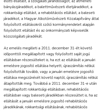
előtti ellátást, a szolgálati járandóságot, az átmeneti
bányászjáradékot, a balettművészeti életjáradékot, a
rokkantsági ellátást, a rehabilitációs ellátást, a baleseti
járadékot, a Magyar Alkotóművészeti Közalapítvány által
folyósított ellátásokról szóló kormányrendelet alapján
folyósított ellátást és az önkormányzati képviselők
közszolgálati járadékát.
Az emelés megilleti a 2011. december 31-ét követő
időponttól megállapított vagy folyósított saját jogú
ellátásban részesülteket is, ha ezt az ellátását a januári
emelésre jogosító ellátása helyett, újraszámítás nélkül
folyósították tovább, vagy a januári emelésre jogosító
ellátása megszűnését követő naptól, újraszámítás nélkül
állapították meg. Továbbá a 2011. december 31-e után
megállapított rokkantsági ellátásban, rehabilitációs
ellátásban vagy baleseti járadékban részesültet is, ha az
ellátását a januári emelésre jogosító rehabilitációs
járadékának, rokkantsági ellátásának, rehabilitációs