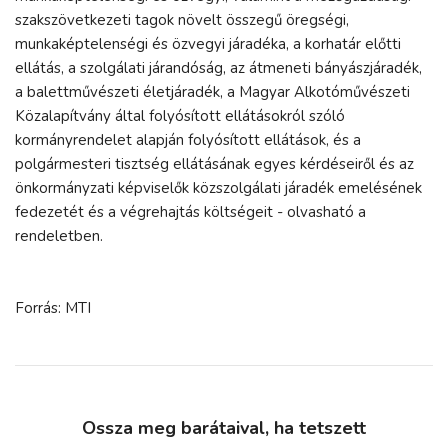
szakszövetkezeti tagok növelt összegű öregségi,
munkaképtelenségi és özvegyi járadéka, a korhatár előtti
ellátás, a szolgálati járandóság, az átmeneti bányászjáradék,
a balettművészeti életjáradék, a Magyar Alkotóművészeti
Közalapítvány által folyósított ellátásokról szóló
kormányrendelet alapján folyósított ellátások, és a
polgármesteri tisztség ellátásának egyes kérdéseiről és az
önkormányzati képviselők közszolgálati járadék emelésének
fedezetét és a végrehajtás költségeit - olvasható a
rendeletben.
Forrás: MTI
Ossza meg barátaival, ha tetszett