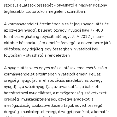
szociális ellátások összegét - olvasható a Magyar Közlöny
legfrissebb, csütörtökön megjelent számában.
A kormányrendelet értelmében a saját jogú nyugellátás és
az özvegyi nyugdíj, baleseti özvegyi nyugdíj havi 77 480
forint összeghatárig folyósítható együtt. A 2012. január-
október hónapokra járó emelés összegét a novemberre járó
ellátással egyidejűleg, egy összegben, hivatalból kell
folyósítani - olvasható a rendeletben.
A nyugellátások és egyes más ellátások emeléséről szóló
kormányrendelet értelmében hivatalból emelni kell az
öregségi nyugdíjat, a rehabilitációs járadékot, az özvegyi
nyugdíjat, a szülői nyugdíjat, az árvaellátást, a baleseti
hozzátartozói nyugellátást, a mezőgazdasági szövetkezeti
öregségi, munkaképtelenségi, özvegyi járadékot, a
mezőgazdasági szakszövetkezeti tagok növelt összegű
öregségi, munkaképtelenségi, özvegyi járadékát, a korhatár