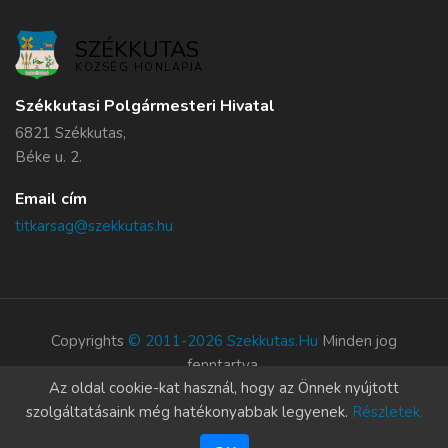
SZÉKKUTAS
KÖZSÉG HONLAPJA
Székkutasi Polgármesteri Hivatal
6821 Székkutas,
Béke u. 2.
Email cím
titkarsag@szekkutas.hu
Copyrights
© 2011-2026 Szekkutas.hu
Minden jog
fenntartva.
Az oldal cookie-kat használ, hogy az Önnek nyújtott
Süti szabályzat
szolgáltatásaink még hatékonyabbak legyenek.
Részletek.