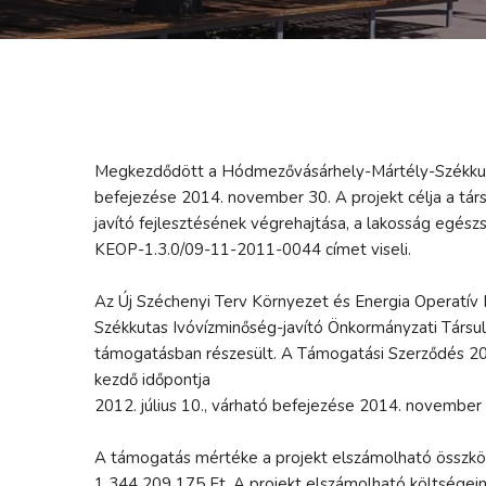
Megkezdődött a Hódmezővásárhely-Mártély-Székkutas
befejezése 2014. november 30. A projekt célja a tár
javító fejlesztésének végrehajtása, a lakosság egészs
KEOP-1.3.0/09-11-2011-0044 címet viseli.
Az Új Széchenyi Terv Környezet és Energia Operatí
Székkutas Ivóvízminőség-javító Önkormányzati Társul
támogatásban részesült. A Támogatási Szerződés 2012
kezdő időpontja
2012. július 10., várható befejezése 2014. november
A támogatás mértéke a projekt elszámolható összkö
1 344 209 175 Ft. A projekt elszámolható költségein