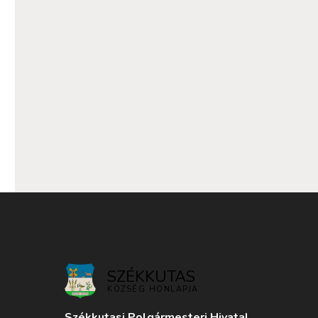
SZÉKKUTAS
KÖZSÉG HONLAPJA
Székkutasi Polgármesteri Hivatal