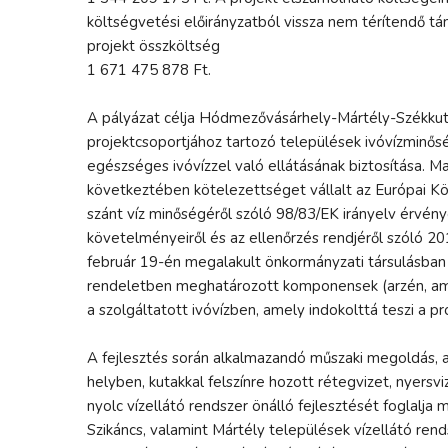
költségvetési előirányzatból vissza nem térítendő t
projekt összköltség
1 671 475 878 Ft.
A pályázat célja Hódmezővásárhely-Mártély-Székkuta
projektcsoportjához tartozó települések ivóvízminősé
egészséges ivóvízzel való ellátásának biztosítása. 
következtében kötelezettséget vállalt az Európai K
szánt víz minőségéről szóló 98/83/EK irányelv érvény
követelményeiről és az ellenőrzés rendjéről szóló 2
február 19-én megalakult önkormányzati társulásban
rendeletben meghatározott komponensek (arzén, amm
a szolgáltatott ivóvízben, amely indokolttá teszi a pr
A fejlesztés során alkalmazandó műszaki megoldás, a s
helyben, kutakkal felszínre hozott rétegvizet, nyersv
nyolc vízellátó rendszer önálló fejlesztését foglalj
Szikáncs, valamint Mártély települések vízellátó ren