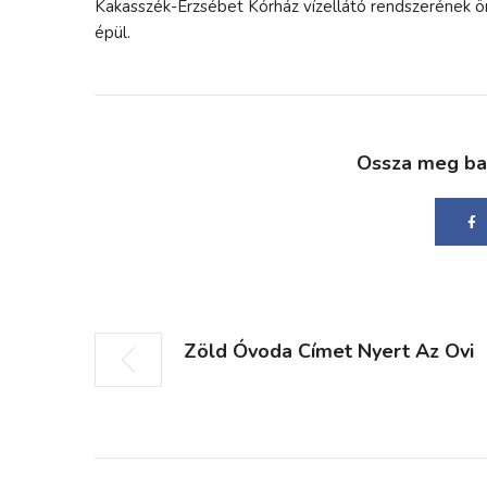
Kakasszék-Erzsébet Kórház vízellátó rendszerének öná
épül.
Ossza meg bará
Zöld Óvoda Címet Nyert Az Ovi