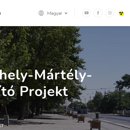
s
Magyar
hely-Mártély-
tó Projekt
KT