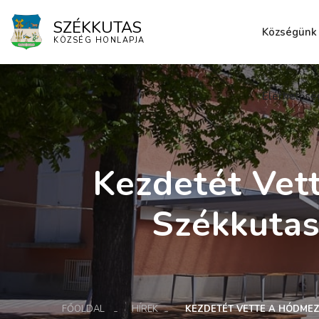
SZÉKKUTAS
Községünk
KÖZSÉG HONLAPJA
Elérhetősé
Kezdetét Vet
Székkutas
FŐOLDAL
HÍREK
KEZDETÉT VETTE A HÓDMEZ