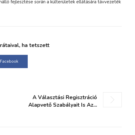
lló fejlesztése során a külterületek ellátására távvezeték
taival, ha tetszett
Facebook
A Választási Regisztráció
Alapvető Szabályait Is Az...