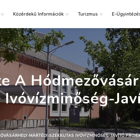
Közérdekű Információk
Turizmus
E-Ügyintézé
g
te A Hódmezővásár
 Ivóvízminőség-Javí
ŐVÁSÁRHELY-MÁRTÉLY-SZÉKKUTAS IVÓVÍZMINŐSÉG-JAVÍTÓ PROJE