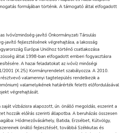
ámogatás formájában történik. A támogató által elfogadott
s Ivóvízminőség-javító Önkormányzati Társulás
g-javító fejlesztésének végrehajtása, a lakosság
Magyarország Európai Unióhoz történő csatlakozása
özösség által 1998-ban elfogadott emberi fogyasztásra
esítésére. A hazai feladatokat az ivóvíz minőségi
01/2001 (X.25.) Kormányrendelet szabályozza. A 2010.
 résztvevő valamennyi tagtelepülés rendelkezik a
ónium) valamelyikének határérték feletti előfordulásával
ojekt végrehajtását.
aját vízbázisra alapozott, ún. önálló megoldás, eszerint a
izet hozzák előírás szerinti állapotba. A beruházás összesen
a magába: Hódmezővásárhely, Batida, Erzsébet, Kútvölgy,
dszereinek önálló fejlesztését, továbbá Székkutas és