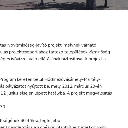
 Ivóvízminőség-javító projekt, melynek várható
sulás projektcsoportjához tartozó települések vízminőség-
éges ivóvízzel való ellátásának biztosítása. A projekt a
v Program keretén belül Hódmezővásárhely-Mártély-
ás pályázatot nyújtott be, mely 2012. március 29-én
. június elsején lépett hatályba. A projekt megvalósítás
 30.
ltségének 80,4 %-a, legfeljebb
ek finanszírozása a Kohéziós Alapból és hazai központi