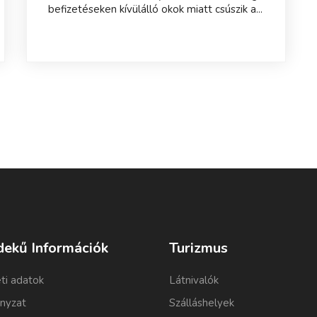
befizetéseken kívülálló okok miatt csúszik a...
dekű Információk
Turizmus
ti adatok
Látnivalók
nyzat
Szálláshelyek