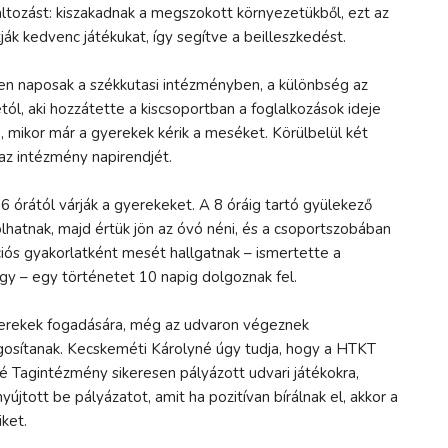
tozást: kiszakadnak a megszokott környezetükből, ezt az
ják kedvenc játékukat, így segítve a beilleszkedést.
n naposak a székkutasi intézményben, a különbség az
l, aki hozzátette a kiscsoportban a foglalkozások ideje
a, mikor már a gyerekek kérik a meséket. Körülbelül két
az intézmény napirendjét.
órától várják a gyerekeket. A 8 óráig tartó gyülekező
olhatnak, majd értük jön az óvó néni, és a csoportszobában
ációs gyakorlatként mesét hallgatnak – ismertette a
y – egy történetet 10 napig dolgoznak fel.
yerekek fogadására, még az udvaron végeznek
rágosítanak. Kecskeméti Károlyné úgy tudja, hogy a HTKT
 Tagintézmény sikeresen pályázott udvari játékokra,
jtott be pályázatot, amit ha pozitívan bírálnak el, akkor a
ket.