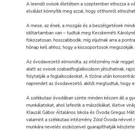
A leendő ovisok életében a szeptember elhozza a vál
elválást könnyítik meg azzal, hogy otthonról elhozhat
A mese, az ének, a mozgás és a beszélgetések minde
időtartamban van – tudtuk meg Kecskeméti Károlynétó
fokozatosan, hosszabbodik, míg eljutnak arra a pontr
hónap kell ahhoz, hogy a kiscsoportosok megszokják 
Az óvodavezető elmondta, az intézmény már reggel 6 
alatt az ovisok szabadfoglalkozáson játszhatnak, rajz
folytatják a foglalkozásokat. A tízórai után koncentr
naprendet az óvodavezető, akitől megtudtuk, hogy eg
A székkutasi óvodában szinte minden készen áll a g
munkálatokat, ahol lefestik a mászókákat, illetve vi
Klauzál Gábor Általános Iskola és Óvoda Gregus Máté
valamint a székkutasi intézmény Zöld Óvoda névvel nyú
munkára nevelés eszközeivel gyarapíthatják készletei