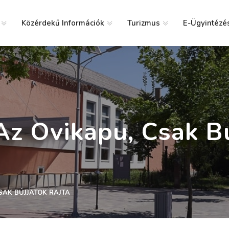
Közérdekű Információk
Turizmus
E-Ügyintézé
g
Az Ovikapu, Csak Bú
SAK BÚJJATOK RAJTA