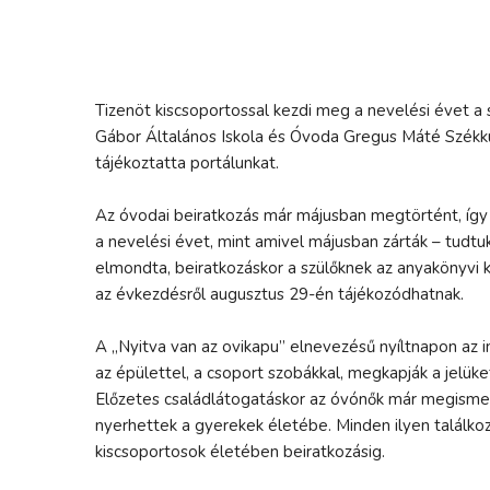
Tizenöt kiscsoportossal kezdi meg a nevelési évet a
Gábor Általános Iskola és Óvoda Gregus Máté Székk
tájékoztatta portálunkat.
Az óvodai beiratkozás már májusban megtörtént, így 
a nevelési évet, mint amivel májusban zárták – tud
elmondta, beiratkozáskor a szülőknek az anyakönyvi ki
az évkezdésről augusztus 29-én tájékozódhatnak.
A „Nyitva van az ovikapu” elnevezésű nyíltnapon a
az épülettel, a csoport szobákkal, megkapják a jelük
Előzetes családlátogatáskor az óvónők már megismerk
nyerhettek a gyerekek életébe. Minden ilyen találko
kiscsoportosok életében beiratkozásig.