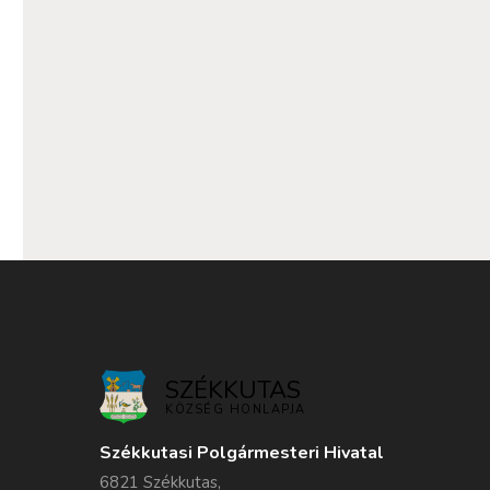
SZÉKKUTAS
KÖZSÉG HONLAPJA
Székkutasi Polgármesteri Hivatal
6821 Székkutas,