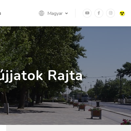
s
Magyar
jjatok Rajta