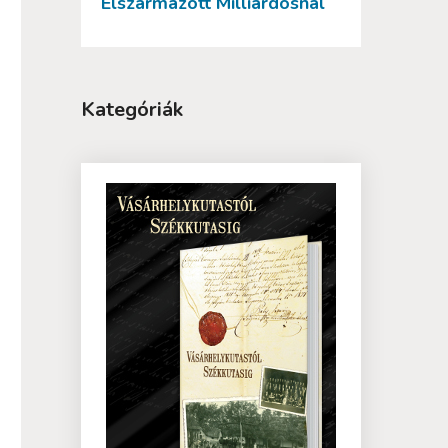
Elszármazott Milliárdosnál
Kategóriák