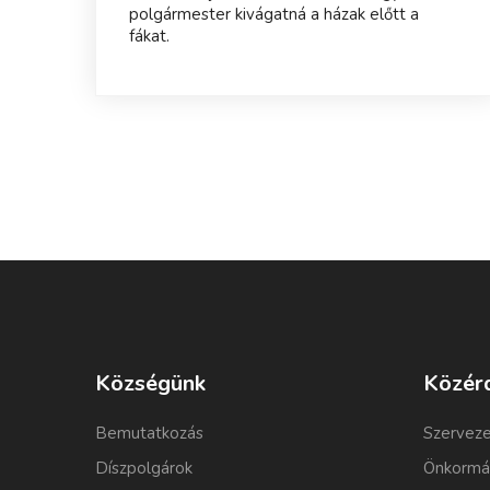
polgármester kivágatná a házak előtt a
fákat.
Községünk
Közér
Bemutatkozás
Szerveze
Díszpolgárok
Önkormá