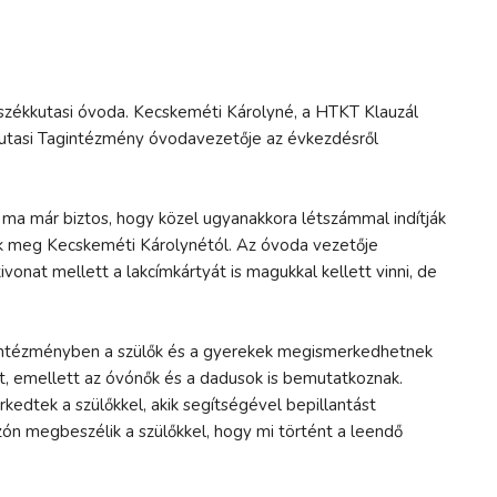
 székkutasi óvoda. Kecskeméti Károlyné, a HTKT Klauzál
utasi Tagintézmény óvodavezetője az évkezdésről
ma már biztos, hogy közel ugyanakkora létszámmal indítják
tuk meg Kecskeméti Károlynétól. Az óvoda vezetője
vonat mellett a lakcímkártyát is magukkal kellett vinni, de
z intézményben a szülők és a gyerekek megismerkedhetnek
et, emellett az óvónők és a dadusok is bemutatkoznak.
edtek a szülőkkel, akik segítségével bepillantást
zón megbeszélik a szülőkkel, hogy mi történt a leendő