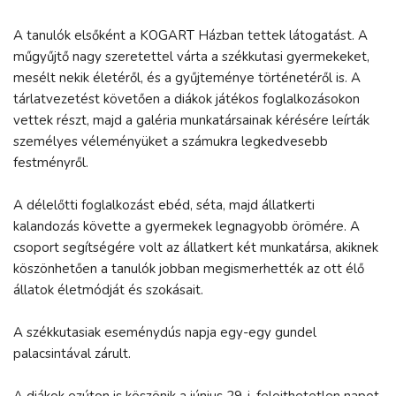
A tanulók elsőként a KOGART Házban tettek látogatást. A
műgyűjtő nagy szeretettel várta a székkutasi gyermekeket,
mesélt nekik életéről, és a gyűjteménye történetéről is. A
tárlatvezetést követően a diákok játékos foglalkozásokon
vettek részt, majd a galéria munkatársainak kérésére leírták
személyes véleményüket a számukra legkedvesebb
festményről.
A délelőtti foglalkozást ebéd, séta, majd állatkerti
kalandozás követte a gyermekek legnagyobb örömére. A
csoport segítségére volt az állatkert két munkatársa, akiknek
köszönhetően a tanulók jobban megismerhették az ott élő
állatok életmódját és szokásait.
A székkutasiak eseménydús napja egy-egy gundel
palacsintával zárult.
A diákok ezúton is köszönik a június 29-i, felejthetetlen napot