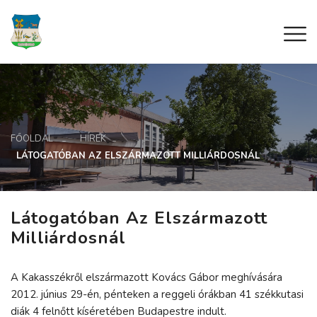
FŐOLDAL
HÍREK
LÁTOGATÓBAN AZ ELSZÁRMAZOTT MILLIÁRDOSNÁL
Látogatóban Az Elszármazott
Milliárdosnál
A Kakasszékről elszármazott Kovács Gábor meghívására
2012. június 29-én, pénteken a reggeli órákban 41 székkutasi
diák 4 felnőtt kíséretében Budapestre indult.