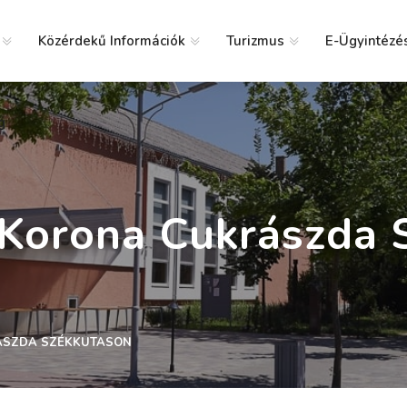
Közérdekű Információk
Turizmus
E-Ügyintézé
g
 Korona Cukrászda 
ÁSZDA SZÉKKUTASON