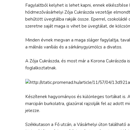
Fagylaltból kelyhet is lehet kapni, ennek elkészítése 
hódmezővásárhelyi Zója Cukrászda vezetője elmondta,
behűtött üvegtálba rakják össze. Eperrel, csokoládé dís
szeretne saját maga is vihet be üvegtálat, de kölcsön
Minden évnek megvan a maga sláger fagylaltja, tavaly 
a málnás vaníliás és a sárkánygyümölcs a divatos.
A Zója Cukrászda, és most már a Korona Cukrászda is 
foglalkoztatnak.
Készítenek hagyományos és különleges tortákat is. A
marcipán burkolatra, glazúrral rajzolják fel az adott 
jelezze.
Székkutason a Fő utcán, a Vásárhelyi úton található 