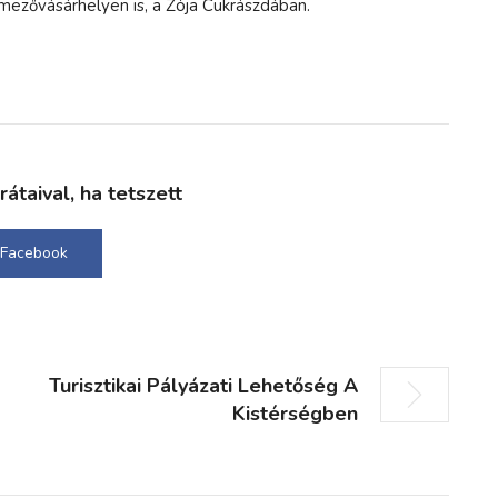
dmezővásárhelyen is, a Zója Cukrászdában.
taival, ha tetszett
Facebook
Turisztikai Pályázati Lehetőség A
Kistérségben