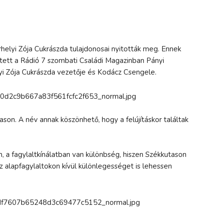
elyi Zója Cukrászda tulajdonosai nyitották meg. Ennek
getett a Rádió 7 szombati Családi Magazinban Pányi
yi Zója Cukrászda vezetője és Kodácz Csengele.
son. A név annak köszönhető, hogy a felújításkor találtak
n, a fagylaltkínálatban van különbség, hiszen Székkutason
az alapfagylaltokon kívül különlegességet is lehessen