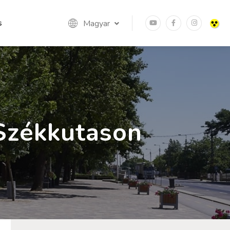
s
Magyar
Székkutason