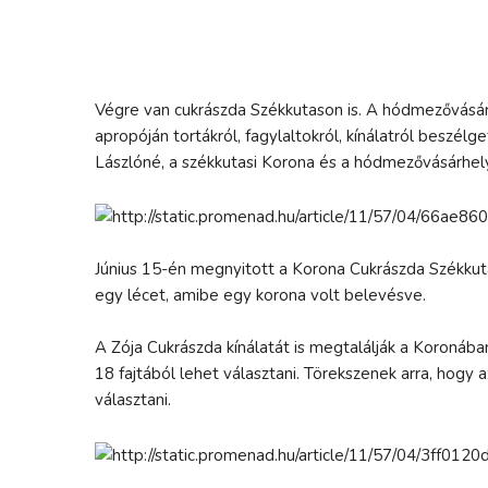
Végre van cukrászda Székkutason is. A hódmezővásárh
apropóján tortákról, fagylaltokról, kínálatról beszél
Lászlóné, a székkutasi Korona és a hódmezővásárhel
Június 15-én megnyitott a Korona Cukrászda Székkuta
egy lécet, amibe egy korona volt belevésve.
A Zója Cukrászda kínálatát is megtalálják a Koronába
18 fajtából lehet választani. Törekszenek arra, hogy 
választani.