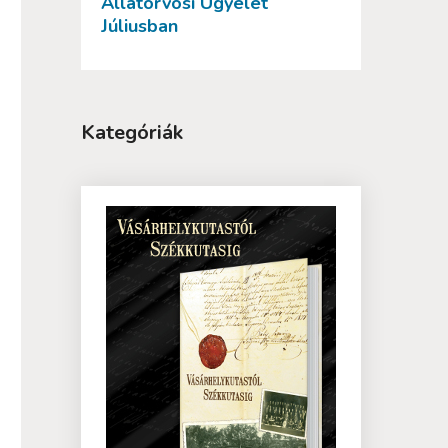
Állatorvosi Ügyelet
Júliusban
Kategóriák