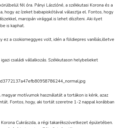
körülbelül fél óra. Pányi Lászlóné, a székkutasi Korona és a
 hogy az ízeket babapiskótával választja el. Fontos, hogy
zekkel, marcipán virággal is lehet díszíteni. Aki ilyet
be is kaphat.
ez a csokismeggyes volt, idén a földiepres vaníliás,illetve
igazi családi vállalkozás. Székkutason helybelieket
 magyar motívumok használatát a tortákon is kérik, azaz
mintát. Fontos, hogy, aki tortát szeretne 1-2 nappal korábban
a Korona Cukrászda, a régi takarékszövetkezet épületében.