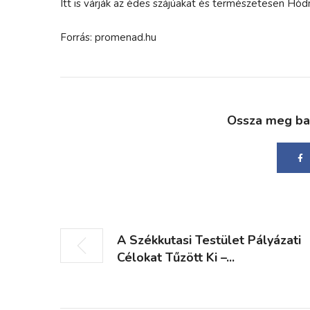
Itt is várják az édes szájúakat és természetesen Hó
Forrás: promenad.hu
Ossza meg bará
A Székkutasi Testület Pályázati
Célokat Tűzött Ki –...