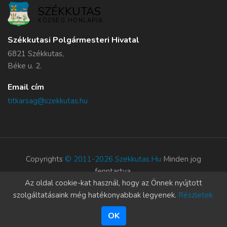
SZÉKKUTAS
KÖZSÉG HONLAPJA
Székkutasi Polgármesteri Hivatal
6821 Székkutas,
Béke u. 2.
Email cím
titkarsag@szekkutas.hu
Copyrights
© 2011-2026 Szekkutas.hu
Minden jog
fenntartva.
Az oldal cookie-kat használ, hogy az Önnek nyújtott
Süti szabályzat
szolgáltatásaink még hatékonyabbak legyenek.
Részletek.
OK