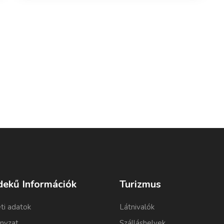
dekű Információk
Turizmus
ti adatok
Látnivalók
nyzat
Szálláshelyek