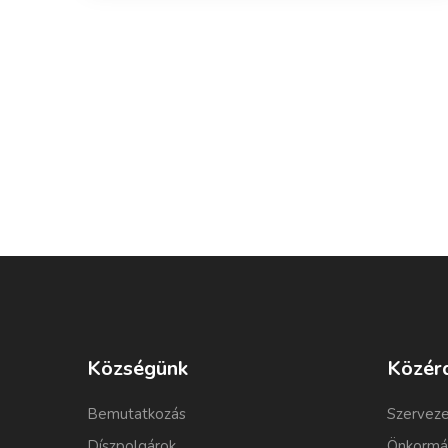
Községünk
Közér
Bemutatkozás
Szerveze
Díszpolgárok
Önkormá