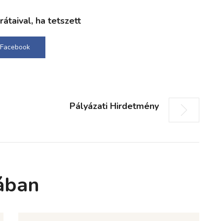
taival, ha tetszett
Facebook
Pályázati Hirdetmény
ában