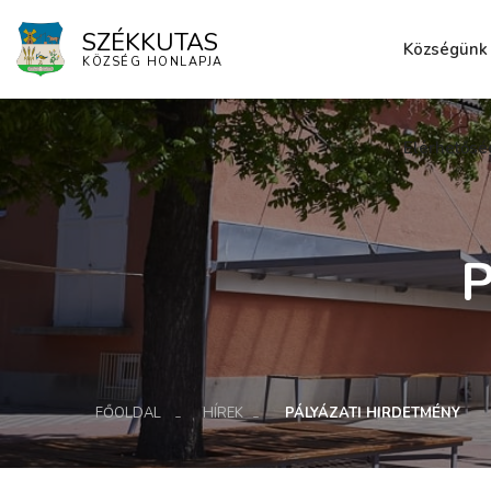
SZÉKKUTAS
Községünk
KÖZSÉG HONLAPJA
Elérhetősé
P
FŐOLDAL
HÍREK
PÁLYÁZATI HIRDETMÉNY