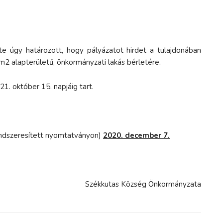
e úgy határozott, hogy pályázatot hirdet a tulajdonában
 m2 alapterületű, önkormányzati lakás bérletére.
1. október 15. napjáig tart.
rendszeresített nyomtatványon)
2020. december 7.
Székkutas Község Önkormányzata