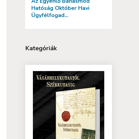
Az Egyenlő Bánásmód
Hatóság Október Havi
Ügyfélfogad...
Kategóriák