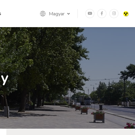
s
Magyar
ny