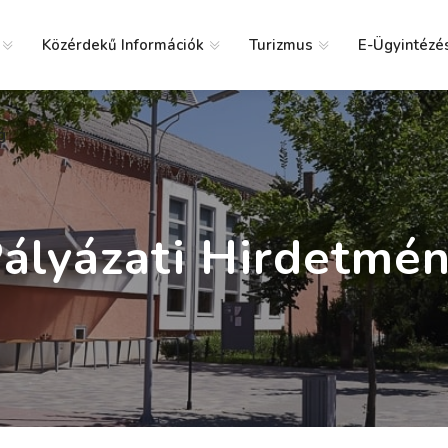
Közérdekű Információk
Turizmus
E-Ügyintézé
g
ályázati Hirdetmé