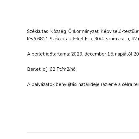
Székkutas Község Önkormányzat Képviselő-testület
lévő
6821 Székkutas, Erkel F. u. 30/4.
szám alatti, 42
A bérlet időtartama: 2020. december 15. napjától 202
Bérleti díj: 62 Ft/m2/hó
A pályázatok benyújtási határideje (az erre a célra 