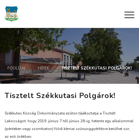
FŐOLDAL
HÍREK
TISZTELT SZÉKKUTASI POLGÁROK!
Tisztelt Székkutasi Polgárok!
Székkutas Község Önkormányzata ezúton tájékoztatja a Tisztelt
Lakosságot, hogy 2019. június 7-től június 28-ig, hetente egy alkalommal
(pénteken vagy szombaton) földi kémiai szúnyoggyérítésre kerülhet sor,
az esti órákban.