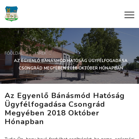
FŐOLDAL
HÍREK
AZ EGYENLŐ BÁNÁSMÓD HATÓSÁG ÜGYFÉLFOGADÁSA
CSONGRÁD MEGYÉBEN 2018 OKTÓBER HÓNAPBAN
Az Egyenlő Bánásmód Hatóság
Ügyfélfogadása Csongrád
Megyében 2018 Október
Hónapban