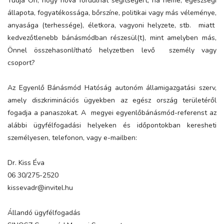
Tudja Ön, hogy hová fordulhat segítségért, ha neme, egészségi
állapota, fogyatékossága, bőrszíne, politikai vagy más véleménye,
anyasága (terhessége), életkora, vagyoni helyzete, stb. miatt
kedvezőtlenebb bánásmódban részesül(t), mint amelyben más,
Önnel összehasonlítható helyzetben levő személy vagy
csoport?
Az Egyenlő Bánásmód Hatóság autonóm államigazgatási szerv,
amely diszkriminációs ügyekben az egész ország területéről
fogadja a panaszokat. A megyei egyenlőbánásmód-referenst az
alábbi ügyfélfogadási helyeken és időpontokban keresheti
személyesen, telefonon, vagy e-mailben:
Dr. Kiss Éva
06 30/275-2520
kissevadr@invitel.hu
Állandó ügyfélfogadás