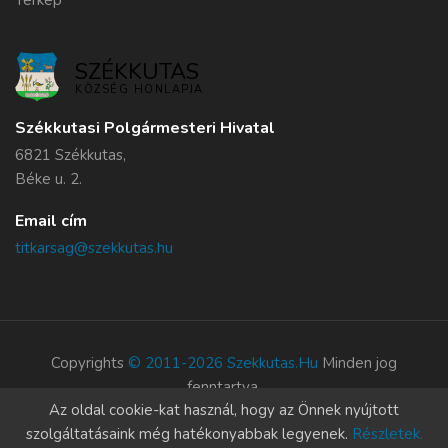
Térkép
SZÉKKUTAS
KÖZSÉG HONLAPJA
Székkutasi Polgármesteri Hivatal
6821 Székkutas,
Béke u. 2.
Email cím
titkarsag@szekkutas.hu
Copyrights
© 2011-2026 Szekkutas.hu
Minden jog
fenntartva.
Az oldal cookie-kat használ, hogy az Önnek nyújtott
Süti szabályzat
szolgáltatásaink még hatékonyabbak legyenek.
Részletek.