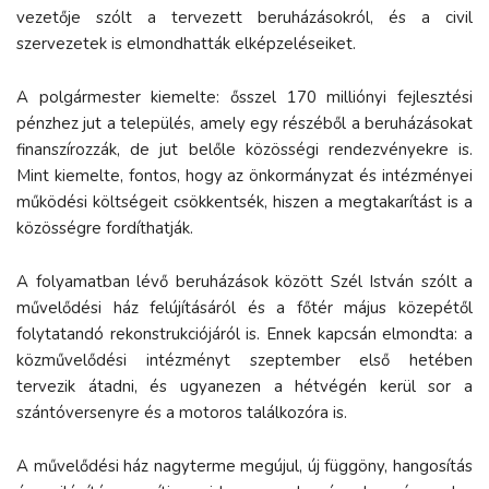
vezetője szólt a tervezett beruházásokról, és a civil
szervezetek is elmondhatták elképzeléseiket.
A polgármester kiemelte: ősszel 170 milliónyi fejlesztési
pénzhez jut a település, amely egy részéből a beruházásokat
finanszírozzák, de jut belőle közösségi rendezvényekre is.
Mint kiemelte, fontos, hogy az önkormányzat és intézményei
működési költségeit csökkentsék, hiszen a megtakarítást is a
közösségre fordíthatják.
A folyamatban lévő beruházások között Szél István szólt a
művelődési ház felújításáról és a főtér május közepétől
folytatandó rekonstrukciójáról is. Ennek kapcsán elmondta: a
közművelődési intézményt szeptember első hetében
tervezik átadni, és ugyanezen a hétvégén kerül sor a
szántóversenyre és a motoros találkozóra is.
A művelődési ház nagyterme megújul, új függöny, hangosítás