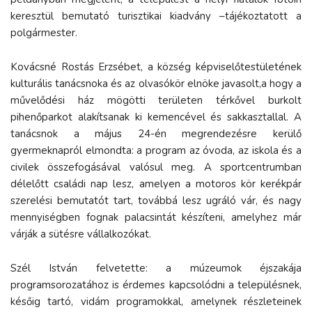
keresztül bemutató turisztikai kiadvány –tájékoztatott a
polgármester.
Kovácsné Rostás Erzsébet, a község képviselőtestületének
kulturális tanácsnoka és az olvasókör elnöke javasolt,a hogy a
művelődési ház mögötti területen térkővel burkolt
pihenőparkot alakítsanak ki kemencével és sakkasztallal. A
tanácsnok a május 24-én megrendezésre kerülő
gyermeknapról elmondta: a program az óvoda, az iskola és a
civilek összefogásával valósul meg. A sportcentrumban
délelőtt családi nap lesz, amelyen a motoros kör kerékpár
szerelési bemutatót tart, továbbá lesz ugráló vár, és nagy
mennyiségben fognak palacsintát készíteni, amelyhez már
várják a sütésre vállalkozókat.
Szél István felvetette: a múzeumok éjszakája
programsorozatához is érdemes kapcsolódni a településnek,
későig tartó, vidám programokkal, amelynek részleteinek