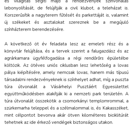
és világítás segíti majd a rendezvények színvonalas
lebonyolítását, de felújítják a civil klubot, a teleházat is.
Korszerűsítik a nagyterem fűtését és parkettáját is, valamint
új székeket és asztalokat szereznek be a megújuló
színházterem berendezésére.
A következő öt év feladata lesz az emeleti rész és a
könyvtár felújítása, és a tervek szerint a falugazdász és az
agrárkamara ügyfélfogadása a régi rendőrőrs épületébe
költözik. Az ötéves uniós ciklusban lesz lehetőség a lovas
pálya kiépítésére, amely nemcsak lovas, hanem más típusú
társadalmi rendezvényeknek is színhelyet adhat, míg a puszta
túra útvonalát a Vásárhelyi Pusztáért Egyesülettel
együttműködésben alakítják ki a nemzeti park területén. A
túra útvonalát összekötik a csomorkányi templomrommal, a
szürkemarha teleppel és a szélmalommal is, és Kakasszéket,
mint célpontot bevonva akár ötven kilométeres biciklitúrát
tehetnek az ide érkező vendégek biztonságos utakon.