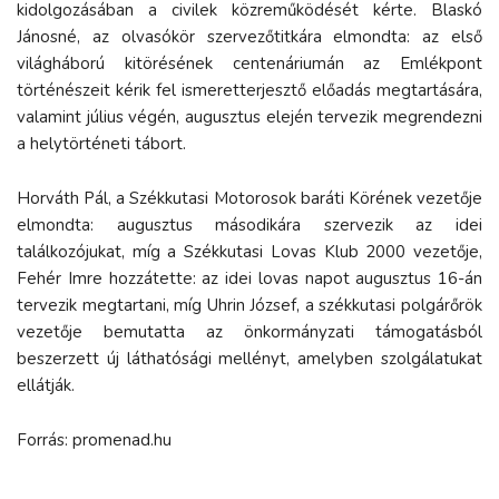
kidolgozásában a civilek közreműködését kérte. Blaskó
Jánosné, az olvasókör szervezőtitkára elmondta: az első
világháború kitörésének centenáriumán az Emlékpont
történészeit kérik fel ismeretterjesztő előadás megtartására,
valamint július végén, augusztus elején tervezik megrendezni
a helytörténeti tábort.
Horváth Pál, a Székkutasi Motorosok baráti Körének vezetője
elmondta: augusztus másodikára szervezik az idei
találkozójukat, míg a Székkutasi Lovas Klub 2000 vezetője,
Fehér Imre hozzátette: az idei lovas napot augusztus 16-án
tervezik megtartani, míg Uhrin József, a székkutasi polgárőrök
vezetője bemutatta az önkormányzati támogatásból
beszerzett új láthatósági mellényt, amelyben szolgálatukat
ellátják.
Forrás: promenad.hu