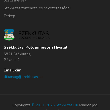
Szálláshelyek
Székkutas története és nevezetességei
Térkép
SZÉKKUTAS
KÖZSÉG HONLAPJA
Székkutasi Polgármesteri Hivatal
6821 Székkutas,
Béke u. 2.
Email cím
titkarsag@szekkutas.hu
Copyrights
© 2011-2026 Szekkutas.hu
Minden jog