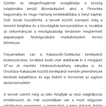
Szintén az idegenforgalmat szolgálhatja a község
tulajdonába kerülő állomásépület, ahol a Piroschka
hagyomány és Hugo Hartung emlékkiállítása is helyt kaphat.
Szél István hozzátette: a tervek között szerepel még a
temető felújítása és a közvilágítás korszerűsítése is, továbbá
az önkormányzat a mezőgazdasági területein megtermelt
alapanyagok feldolgozására munkahelyeket tervez
létrehozni.
Folyamatban van a Kakasszék-Székkutas kerékpárút
közbeszerzése, továbbá bicikli utat alakítanak ki a megújuló
47-es út mentén Hódmezővásárhely irányába is. Az
Orosháza-Kakasszék közötti kerékpárút mentén pihenőhelyek
kerülnek kialakításra, és egy kilátót is terveznek az egykori
iskola környékén.
A tervek szerint még az idén felújítják az első világháborús
emlékművet, és már nyomdában van a most négyezer
példányban megjelent, a települést a helyi fiatalok fotóin