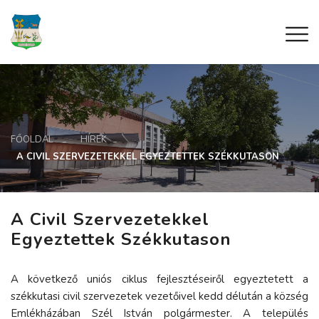
FŐOLDAL
HÍREK
A CIVIL SZERVEZETEKKEL EGYEZTETTEK SZÉKKUTASON
A Civil Szervezetekkel
Egyeztettek Székkutason
A következő uniós ciklus fejlesztéseiről egyeztetett a
székkutasi civil szervezetek vezetőivel kedd délután a község
Emlékházában Szél István polgármester. A település