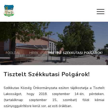
FŐOLDAL
HÍREK
TISZTELT SZÉKKUTASI POLGÁROK!
Tisztelt Székkutasi Polgárok!
Székkutas Község Önkormányzata ezúton tájékoztatja a Tisztelt
Lakosságot, hogy 2018. szeptember 14-én, pénteken,
(tartaléknap: szeptember 15., szombat) földi kémiai
szúnyoggyérítésre kerül sor, az esti órákban.