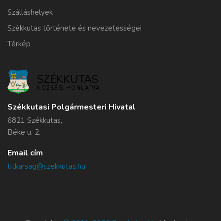
Szálláshelyek
Székkutas története és nevezetességei
Térkép
SZÉKKUTAS
KÖZSÉG HONLAPJA
Székkutasi Polgármesteri Hivatal
6821 Székkutas,
Béke u. 2.
Email cím
titkarsag@szekkutas.hu