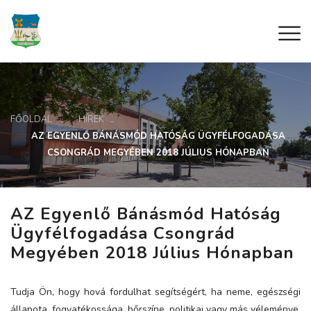
FŐOLDAL
HÍREK
AZ EGYENLŐ BÁNÁSMÓD HATÓSÁG ÜGYFÉLFOGADÁSA
CSONGRÁD MEGYÉBEN 2018 JÚLIUS HÓNAPBAN
AZ Egyenlő Bánásmód Hatóság
Ügyfélfogadása Csongrád
Megyében 2018 Július Hónapban
Tudja Ön, hogy hová fordulhat segítségért, ha neme, egészségi
állapota, fogyatékossága, bőrszíne, politikai vagy más véleménye,