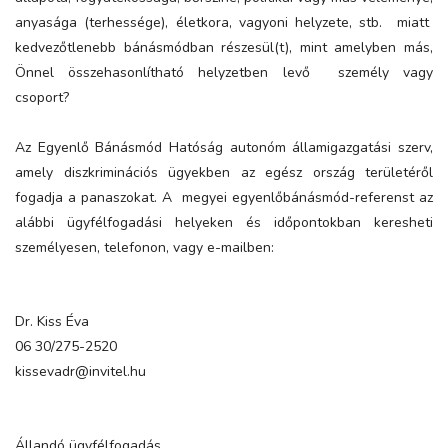
anyasága (terhessége), életkora, vagyoni helyzete, stb. miatt
kedvezőtlenebb bánásmódban részesül(t), mint amelyben más,
Önnel összehasonlítható helyzetben levő személy vagy
csoport?
Az Egyenlő Bánásmód Hatóság autonóm államigazgatási szerv,
amely diszkriminációs ügyekben az egész ország területéről
fogadja a panaszokat. A megyei egyenlőbánásmód-referenst az
alábbi ügyfélfogadási helyeken és időpontokban keresheti
személyesen, telefonon, vagy e-mailben:
Dr. Kiss Éva
06 30/275-2520
kissevadr@invitel.hu
Állandó ügyfélfogadás