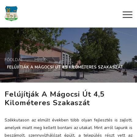
FŐOLDAL
HÍREK
FELÚJÍTJÁK A MÁGOCSI ÚT 4,5 KILOMÉTERES SZAKASZÁT
Felújítják A Mágocsi Út 4,5
Kilométeres Szakaszát
Székkutason az elmúlt években több olyan fejlesztés is zajlott,
amelyek miatt meg kellett bontani az utakat. Mint arról lapunk is
beszámolt, szennyvízhálózat épült, a település részt vett az