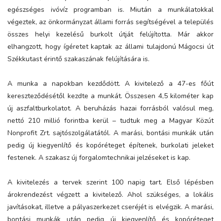
egészséges ivóvíz programban is. Miután a munkálatokkal
végeztek, az önkormányzat állami forrás segítségével a település
összes helyi kezelésű burkolt útját felújította. Már akkor
elhangzott, hogy ígéretet kaptak az állami tulajdonú Mágocsi út
Székkutast érintő szakaszának felújítására is.
A munka a napokban kezdődött. A kivitelező a 47-es főút
kereszteződésétől kezdte a munkát. Összesen 4,5 kilométer kap
új aszfaltburkolatot. A beruházás hazai forrásból valósul meg,
nettó 210 millió forintba kerül – tudtuk meg a Magyar Közút
Nonprofit Zrt. sajtószolgálatától. A marási, bontási munkák után
pedig új kiegyenlítő és kopóréteget építenek, burkolati jeleket
festenek. A szakasz új forgalomtechnikai jelzéseket is kap.
A kivitelezés a tervek szerint 100 napig tart. Első lépésben
árokrendezést végzett a kivitelező. Ahol szükséges, a lokális
javításokat, illetve a pályaszerkezet cseréjét is elvégzik. A marási,
bontási munkák után pedig új kiegyenlítő és kopóréteget