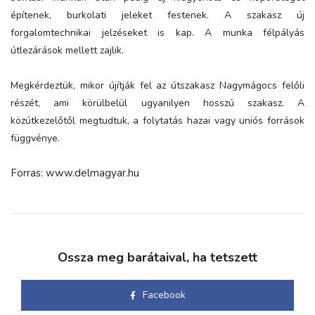
építenek, burkolati jeleket festenek. A szakasz új
forgalomtechnikai jelzéseket is kap. A munka félpályás
útlezárások mellett zajlik.
Megkérdeztük, mikor újítják fel az útszakasz Nagymágocs felőli
részét, ami körülbelül ugyanilyen hosszú szakasz. A
közútkezelőtől megtudtuk, a folytatás hazai vagy uniós források
függvénye.
Forras: www.delmagyar.hu
Ossza meg barátaival, ha tetszett
Facebook