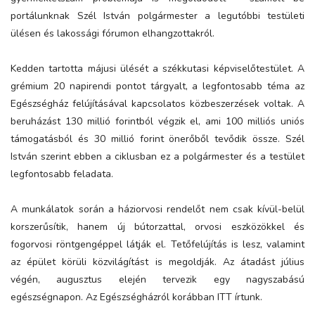
portálunknak Szél István polgármester a legutóbbi testületi
ülésen és lakossági fórumon elhangzottakról.
Kedden tartotta májusi ülését a székkutasi képviselőtestület. A
grémium 20 napirendi pontot tárgyalt, a legfontosabb téma az
Egészségház felújításával kapcsolatos közbeszerzések voltak. A
beruházást 130 millió forintból végzik el, ami 100 milliós uniós
támogatásból és 30 millió forint önerőből tevődik össze. Szél
István szerint ebben a ciklusban ez a polgármester és a testület
legfontosabb feladata.
A munkálatok során a háziorvosi rendelőt nem csak kívül-belül
korszerűsítik, hanem új bútorzattal, orvosi eszközökkel és
fogorvosi röntgengéppel látják el. Tetőfelújítás is lesz, valamint
az épület körüli közvilágítást is megoldják. Az átadást július
végén, augusztus elején tervezik egy nagyszabású
egészségnapon. Az Egészségházról korábban ITT írtunk.