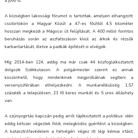
a jövő is.
A községben lakossági fórumot is tartottak, amelyen elhangzott:
csütörtökön a Magyar Közút a 47-es főúttól 4,5 kilométer
hosszan megkezdi a Mágocsi út felújítását. A 400 millió forintos
beruházás során az aszfaltozáson kívül az árkok és rézsűk
karbantartását, illetve a padkák építését is elvégzik.
Míg 2014-ben 124, addig ma már csak 44 közfoglalkoztatott
dolgozik Székkutason. A polgármester szerint ez annak
köszönhető, hogy mindenkinek megpróbálnak segíteni a
versenyszférában elhelyezkedni. A munkanélküliség 1,57
százalék a településen, 23 fő keres munkát és 5 üres álláshely
van.
A szúnyogirtás kapcsán pedig arról tájékoztatott a politikus: idén
eddig kétszer végeztek földi, melegködös gyérítést a községben.
A katasztrófavédelem a hétvégén végez itt légi kémiai irtást,