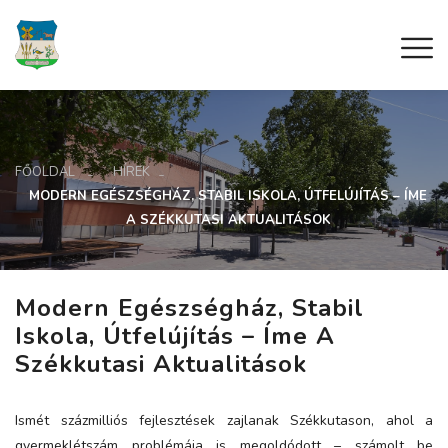
FŐOLDAL
HÍREK
MODERN EGÉSZSÉGHÁZ, STABIL ISKOLA, ÚTFELÚJÍTÁS – ÍME
A SZÉKKUTASI AKTUALITÁSOK
Modern Egészségház, Stabil
Iskola, Útfelújítás – Íme A
Székkutasi Aktualitások
Ismét százmilliós fejlesztések zajlanak Székkutason, ahol a
gyermeklétszám problémája is megoldódott – számolt be