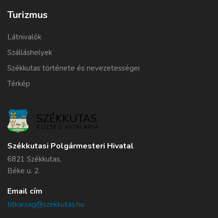
Turizmus
Látnivalók
Szálláshelyek
Székkutas története és nevezetességei
Térkép
SZÉKKUTAS
KÖZSÉG HONLAPJA
Székkutasi Polgármesteri Hivatal
6821 Székkutas,
Béke u. 2.
Email cím
titkarsag@szekkutas.hu