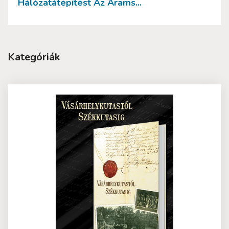
Hálózatátépítést Az Árams...
Kategóriák