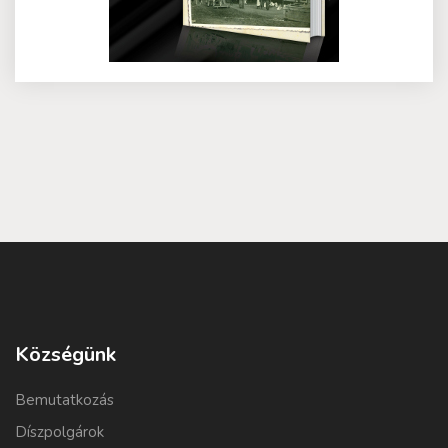
Községünk
Bemutatkozás
Díszpolgárok