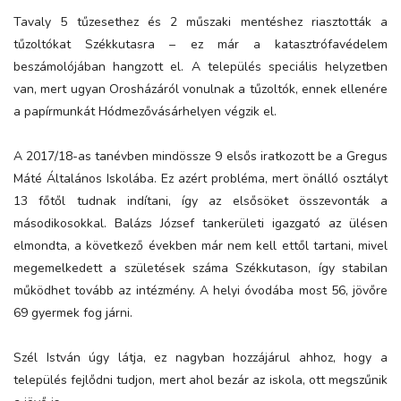
Tavaly 5 tűzesethez és 2 műszaki mentéshez riasztották a
tűzoltókat Székkutasra – ez már a katasztrófavédelem
beszámolójában hangzott el. A település speciális helyzetben
van, mert ugyan Orosházáról vonulnak a tűzoltók, ennek ellenére
a papírmunkát Hódmezővásárhelyen végzik el.
A 2017/18-as tanévben mindössze 9 elsős iratkozott be a Gregus
Máté Általános Iskolába. Ez azért probléma, mert önálló osztályt
13 főtől tudnak indítani, így az elsősöket összevonták a
másodikosokkal. Balázs József tankerületi igazgató az ülésen
elmondta, a következő években már nem kell ettől tartani, mivel
megemelkedett a születések száma Székkutason, így stabilan
működhet tovább az intézmény. A helyi óvodába most 56, jövőre
69 gyermek fog járni.
Szél István úgy látja, ez nagyban hozzájárul ahhoz, hogy a
település fejlődni tudjon, mert ahol bezár az iskola, ott megszűnik