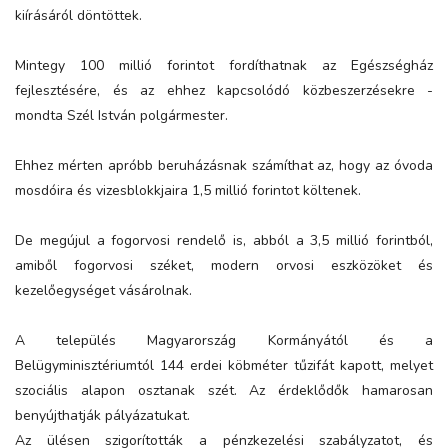
kiírásáról döntöttek.
Mintegy 100 millió forintot fordíthatnak az Egészségház
fejlesztésére, és az ehhez kapcsolódó közbeszerzésekre -
mondta Szél István polgármester.
Ehhez mérten apróbb beruházásnak számíthat az, hogy az óvoda
mosdóira és vizesblokkjaira 1,5 millió forintot költenek.
De megújul a fogorvosi rendelő is, abból a 3,5 millió forintból,
amiből fogorvosi széket, modern orvosi eszközöket és
kezelőegységet vásárolnak.
A település Magyarország Kormányától és a
Belügyminisztériumtól 144 erdei köbméter tűzifát kapott, melyet
szociális alapon osztanak szét. Az érdeklődők hamarosan
benyújthatják pályázatukat.
Az ülésen szigorították a pénzkezelési szabályzatot, és