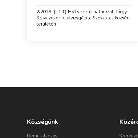
2/2019. (II.13.) HVI vezetői határozat Tárgy:
Szavazókör felülvizsgálata Székkutas község
területén
Községünk
Közér
Bemutatkozás
Szerveze