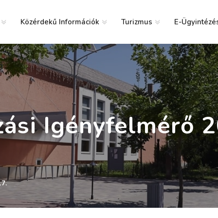
Közérdekű Információk
Turizmus
E-Ügyintézé
g
zási Igényfelmérő 2
7.