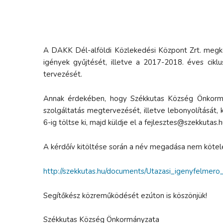
A DAKK Dél-alföldi Közlekedési Központ Zrt. megk
igények gyűjtését, illetve a 2017-2018. éves cikl
tervezését.
Annak érdekében, hogy Székkutas Község Önkormá
szolgáltatás megtervezését, illetve lebonyolítását, 
6-ig töltse ki, majd küldje el a fejlesztes@szekkutas.h
A kérdőív kitöltése során a név megadása nem kötel
http://szekkutas.hu/documents/Utazasi_igenyfelmer
Segítőkész közreműködését ezúton is köszönjük!
Székkutas Község Önkormányzata