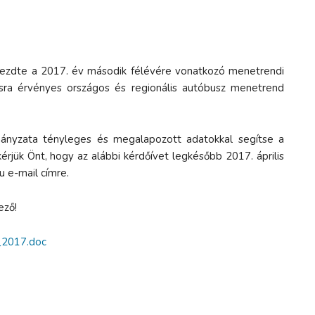
ezdte a 2017. év második félévére vonatkozó menetrendi
usra érvényes országos és regionális autóbusz menetrend
nyzata tényleges és megalapozott adatokkal segítse a
kérjük Önt, hogy az alábbi kérdőívet legkésőbb 2017. április
u e-mail címre.
ező!
o_2017.doc