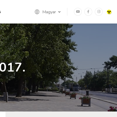
s
Magyar
017.