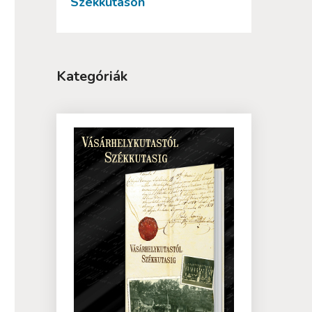
Székkutason
Kategóriák