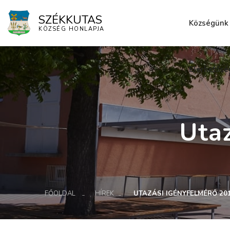
SZÉKKUTAS
Községünk
KÖZSÉG HONLAPJA
Elérhetősé
Uta
FŐOLDAL
HÍREK
UTAZÁSI IGÉNYFELMÉRŐ 201