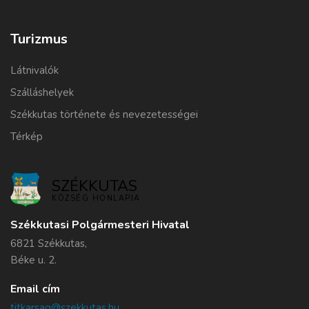
Turizmus
Látnivalók
Szálláshelyek
Székkutas története és nevezetességei
Térkép
SZÉKKUTAS
KÖZSÉG HONLAPJA
Székkutasi Polgármesteri Hivatal
6821 Székkutas,
Béke u. 2.
Email cím
titkarsag@szekkutas.hu