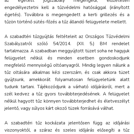
az égetést jogszabály megengedi, előzetesen
engedélyeztetni kell a tűzvédelmi hatósággal (irányított
égetés). Továbbra is megengedett a kerti grillezés és a
tűzön történő sütés-főzés a tűz állandó felügyelete mellett.
A szabadtéri tűzgyújtás feltételeit az Országos Tűzvédelmi
Szabályzatról szóló 54/2014. (XII. 5.) BM rendelet
tartalmazza. A szabadban meggyújtott tüzet soha ne hagyjuk
felügyelet nélkül és minden esetben gondoskodjunk
megfelelő mennyiségű oltóanyagról. Mindig legyen nálunk a
tűz oltására alkalmas kézi szerszám, és csak akkora tüzet
gyújtsunk, amekkorát folyamatosan felügyeletünk alatt
tudunk tartani. Tájékozódjunk a várható időjárásról, mert a
szél kedvez a tűz gyors továbbterjedésének. A felügyelet
nélkül hagyott tűz könnyen továbbterjedhet és életveszélyt
jelentő, vagy súlyos kárt okozó tüzek forrásává válhat.
A szabadtéri tűz kockázata jelentősen függ az időjárási
viszonyoktól, a száraz és szeles időjárás elősegíti a tűz