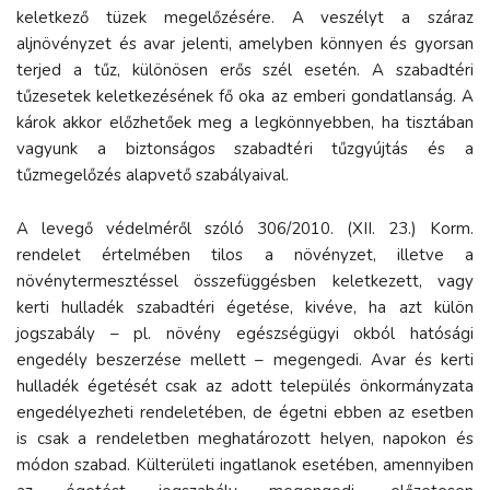
keletkező tüzek megelőzésére. A veszélyt a száraz
aljnövényzet és avar jelenti, amelyben könnyen és gyorsan
terjed a tűz, különösen erős szél esetén. A szabadtéri
tűzesetek keletkezésének fő oka az emberi gondatlanság. A
károk akkor előzhetőek meg a legkönnyebben, ha tisztában
vagyunk a biztonságos szabadtéri tűzgyújtás és a
tűzmegelőzés alapvető szabályaival.
A levegő védelméről szóló 306/2010. (XII. 23.) Korm.
rendelet értelmében tilos a növényzet, illetve a
növénytermesztéssel összefüggésben keletkezett, vagy
kerti hulladék szabadtéri égetése, kivéve, ha azt külön
jogszabály – pl. növény egészségügyi okból hatósági
engedély beszerzése mellett – megengedi. Avar és kerti
hulladék égetését csak az adott település önkormányzata
engedélyezheti rendeletében, de égetni ebben az esetben
is csak a rendeletben meghatározott helyen, napokon és
módon szabad. Külterületi ingatlanok esetében, amennyiben