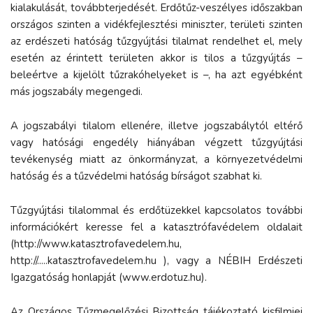
kialakulását, továbbterjedését. Erdőtűz-veszélyes időszakban
országos szinten a vidékfejlesztési miniszter, területi szinten
az erdészeti hatóság tűzgyújtási tilalmat rendelhet el, mely
esetén az érintett területen akkor is tilos a tűzgyújtás –
beleértve a kijelölt tűzrakóhelyeket is –, ha azt egyébként
más jogszabály megengedi.
A jogszabályi tilalom ellenére, illetve jogszabálytól eltérő
vagy hatósági engedély hiányában végzett tűzgyújtási
tevékenység miatt az önkormányzat, a környezetvédelmi
hatóság és a tűzvédelmi hatóság bírságot szabhat ki.
Tűzgyújtási tilalommal és erdőtüzekkel kapcsolatos további
információkért keresse fel a katasztrófavédelem oldalait
(http://www.katasztrofavedelem.hu,
http://.....katasztrofavedelem.hu ), vagy a NÉBIH Erdészeti
Igazgatóság honlapját (www.erdotuz.hu).
Az Országos Tűzmegelőzési Bizottság tájékoztató kisfilmjei