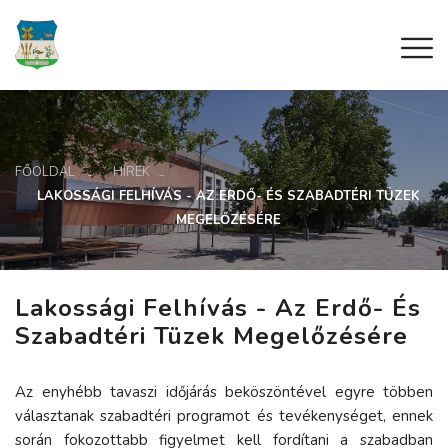
FŐOLDAL
HÍREK
LAKOSSÁGI FELHÍVÁS - AZ ERDŐ- ÉS SZABADTÉRI TÜZEK
MEGELŐZÉSÉRE
Lakossági Felhívás - Az Erdő- És
Szabadtéri Tüzek Megelőzésére
Az enyhébb tavaszi időjárás beköszöntével egyre többen
választanak szabadtéri programot és tevékenységet, ennek
során fokozottabb figyelmet kell fordítani a szabadban