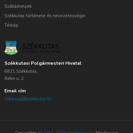
Szálláshelyek
Székkutas története és nevezetességei
Térkép
SZÉKKUTAS
KÖZSÉG HONLAPJA
Székkutasi Polgármesteri Hivatal
6821 Székkutas,
Béke u. 2.
Email cím
titkarsag@szekkutas.hu