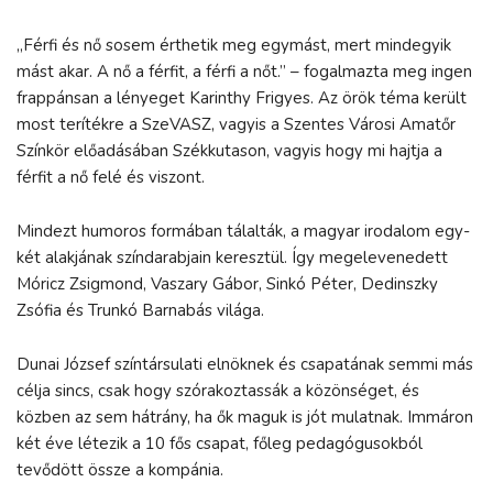
„Férfi és nő sosem érthetik meg egymást, mert mindegyik
mást akar. A nő a férfit, a férfi a nőt.” – fogalmazta meg ingen
frappánsan a lényeget Karinthy Frigyes. Az örök téma került
most terítékre a SzeVASZ, vagyis a Szentes Városi Amatőr
Színkör előadásában Székkutason, vagyis hogy mi hajtja a
férfit a nő felé és viszont.
Mindezt humoros formában tálalták, a magyar irodalom egy-
két alakjának színdarabjain keresztül. Így megelevenedett
Móricz Zsigmond, Vaszary Gábor, Sinkó Péter, Dedinszky
Zsófia és Trunkó Barnabás világa.
Dunai József színtársulati elnöknek és csapatának semmi más
célja sincs, csak hogy szórakoztassák a közönséget, és
közben az sem hátrány, ha ők maguk is jót mulatnak. Immáron
két éve létezik a 10 fős csapat, főleg pedagógusokból
tevődött össze a kompánia.