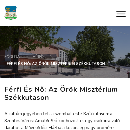
FŐOLDAL
HÍREK
FÉRFI ÉS NŐ: AZ ÖRÖK MISZTÉRIUM SZÉKKUTASON
Férfi És Nő: Az Örök Misztérium
Székkutason
A kultúra jegyében telt a szombat este Székkutason: a
Szentes Városi Amatőr Színkör hozott el egy csokorra való
darabot a Művelődési Házba a közönség nagy örömére.