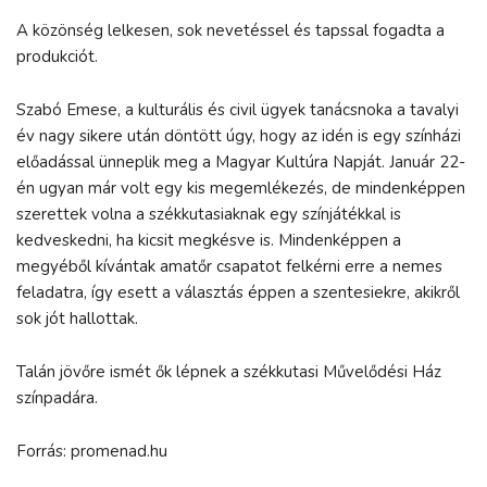
A közönség lelkesen, sok nevetéssel és tapssal fogadta a
produkciót.
Szabó Emese, a kulturális és civil ügyek tanácsnoka a tavalyi
év nagy sikere után döntött úgy, hogy az idén is egy színházi
előadással ünneplik meg a Magyar Kultúra Napját. Január 22-
én ugyan már volt egy kis megemlékezés, de mindenképpen
szerettek volna a székkutasiaknak egy színjátékkal is
kedveskedni, ha kicsit megkésve is. Mindenképpen a
megyéből kívántak amatőr csapatot felkérni erre a nemes
feladatra, így esett a választás éppen a szentesiekre, akikről
sok jót hallottak.
Talán jövőre ismét ők lépnek a székkutasi Művelődési Ház
színpadára.
Forrás: promenad.hu