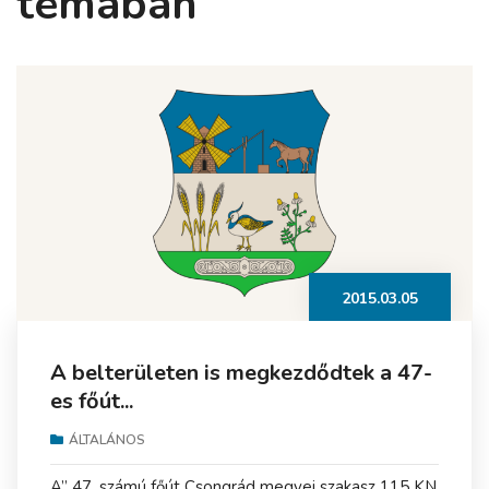
témában
2015.03.05
A belterületen is megkezdődtek a 47-
es főút...
ÁLTALÁNOS
A” 47. számú főút Csongrád megyei szakasz 115 KN