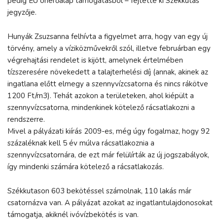
pedig EU önerőalap támogatásból – fejtette ki Székkutas
jegyzője.
Hunyák Zsuzsanna felhívta a figyelmet arra, hogy van egy új
törvény, amely a víziközművekről szól, illetve februárban egy
végrehajtási rendelet is kijött, amelynek értelmében
tízszeresére növekedett a talajterhelési díj (annak, akinek az
ingatlana előtt elmegy a szennyvízcsatorna és nincs rákötve
1200 Ft/m3). Tehát azokon a területeken, ahol kiépült a
szennyvízcsatorna, mindenkinek kötelező rácsatlakozni a
rendszerre.
Mivel a pályázati kiírás 2009-es, még úgy fogalmaz, hogy 92
százaléknak kell 5 év múlva rácsatlakoznia a
szennyvízcsatornára, de ezt már felülírták az új jogszabályok,
így mindenki számára kötelező a rácsatlakozás.
Székkutason 603 bekötéssel számolnak, 110 lakás már
csatornázva van. A pályázat azokat az ingatlantulajdonosokat
támogatja, akiknél ivóvízbekötés is van.