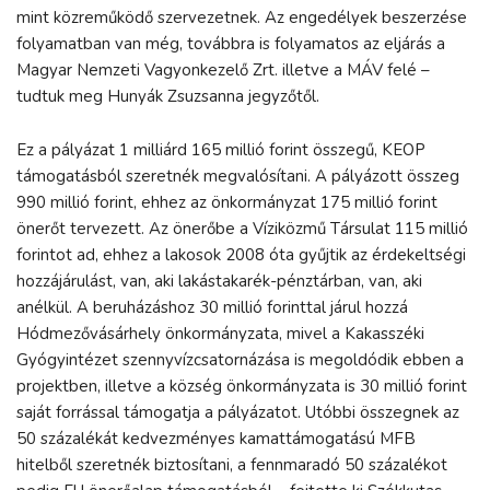
mint közreműködő szervezetnek. Az engedélyek beszerzése
folyamatban van még, továbbra is folyamatos az eljárás a
Magyar Nemzeti Vagyonkezelő Zrt. illetve a MÁV felé –
tudtuk meg Hunyák Zsuzsanna jegyzőtől.
Ez a pályázat 1 milliárd 165 millió forint összegű, KEOP
támogatásból szeretnék megvalósítani. A pályázott összeg
990 millió forint, ehhez az önkormányzat 175 millió forint
önerőt tervezett. Az önerőbe a Víziközmű Társulat 115 millió
forintot ad, ehhez a lakosok 2008 óta gyűjtik az érdekeltségi
hozzájárulást, van, aki lakástakarék-pénztárban, van, aki
anélkül. A beruházáshoz 30 millió forinttal járul hozzá
Hódmezővásárhely önkormányzata, mivel a Kakasszéki
Gyógyintézet szennyvízcsatornázása is megoldódik ebben a
projektben, illetve a község önkormányzata is 30 millió forint
saját forrással támogatja a pályázatot. Utóbbi összegnek az
50 százalékát kedvezményes kamattámogatású MFB
hitelből szeretnék biztosítani, a fennmaradó 50 százalékot