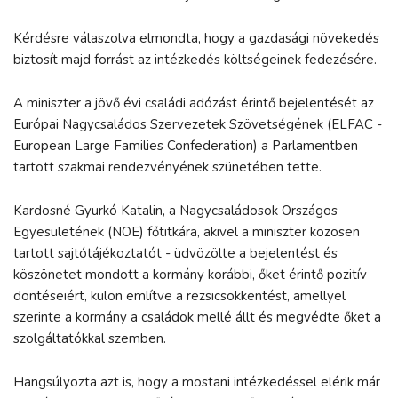
Kérdésre válaszolva elmondta, hogy a gazdasági növekedés
biztosít majd forrást az intézkedés költségeinek fedezésére.
A miniszter a jövő évi családi adózást érintő bejelentését az
Európai Nagycsaládos Szervezetek Szövetségének (ELFAC -
European Large Families Confederation) a Parlamentben
tartott szakmai rendezvényének szünetében tette.
Kardosné Gyurkó Katalin, a Nagycsaládosok Országos
Egyesületének (NOE) főtitkára, akivel a miniszter közösen
tartott sajtótájékoztatót - üdvözölte a bejelentést és
köszönetet mondott a kormány korábbi, őket érintő pozitív
döntéseiért, külön említve a rezsicsökkentést, amellyel
szerinte a kormány a családok mellé állt és megvédte őket a
szolgáltatókkal szemben.
Hangsúlyozta azt is, hogy a mostani intézkedéssel elérik már