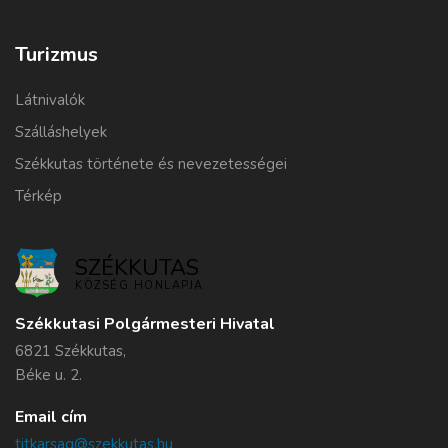
Turizmus
Látnivalók
Szálláshelyek
Székkutas története és nevezetességei
Térkép
SZÉKKUTAS
KÖZSÉG HONLAPJA
Székkutasi Polgármesteri Hivatal
6821 Székkutas,
Béke u. 2.
Email cím
titkarsag@szekkutas.hu