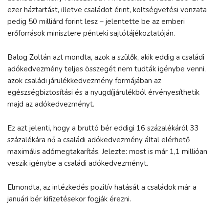
ezer háztartást, illetve családot érint, költségvetési vonzata
pedig 50 milliárd forint lesz – jelentette be az emberi
erőforrások minisztere pénteki sajtótájékoztatóján.
Balog Zoltán azt mondta, azok a szülők, akik eddig a családi
adókedvezmény teljes összegét nem tudták igénybe venni,
azok családi járulékkedvezmény formájában az
egészségbiztosítási és a nyugdíjjárulékból érvényesíthetik
majd az adókedvezményt.
Ez azt jelenti, hogy a bruttó bér eddigi 16 százalékáról 33
százalékára nő a családi adókedvezmény által elérhető
maximális adómegtakarítás. Jelezte: most is már 1,1 millióan
veszik igénybe a családi adókedvezményt.
Elmondta, az intézkedés pozitív hatását a családok már a
januári bér kifizetésekor fogják érezni.