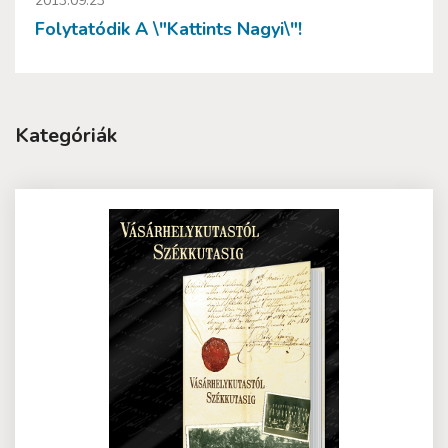
2013.09.23
Folytatódik A \"Kattints Nagyi\"!
Kategóriák