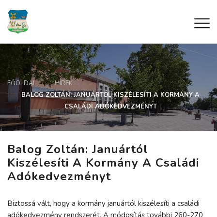
FŐOLDAL
HÍREK
BALOG ZOLTÁN: JANUÁRTÓL KISZÉLESÍTI A KORMÁNY A
CSALÁDI ADÓKEDVEZMÉNYT
Balog Zoltán: Januártól
Kiszélesíti A Kormány A Családi
Adókedvezményt
Biztossá vált, hogy a kormány januártól kiszélesíti a családi
adókedvezmény rendszerét. A módosítás további 260-270