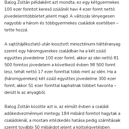
Balog Zoltán példaként azt mondta, ez egy kétgyermekes
100 ezer forintot kereső szülőnél havi 4 ezer forint nettó
jövedelemtöbbletet jelent majd. A változás lényegesen
nagyobb a három és többgyermekes családok esetében –
tette hozzá.
A sajtótájékoztató után kiosztott minisztériumi háttéranyag
szerint egy háromgyerekes családban ha a két szülő
együttes jövedelme 100 ezer forint, akkor az idei nettó 81
500 forintos jövedelem a következő évben 98 500 forint
lesz, tehát nettó 17 ezer forinttal több mint az idén. Ha a
(háromgyerekes) két szülő együttes jövedelme 300 ezer
forint, akkor 51 ezer forinttal kaphatnak többet havonta –
derült ki az anyagból.
Balog Zoltán közölte azt is, az elmúlt évben a családi
adókedvezménnyel mintegy 184 milliárd forintot hagytak a
családoknál, a mostani intézkedés hatása pedig számításaik
szerint további 50 milliárdot jelent a költségvetésben.