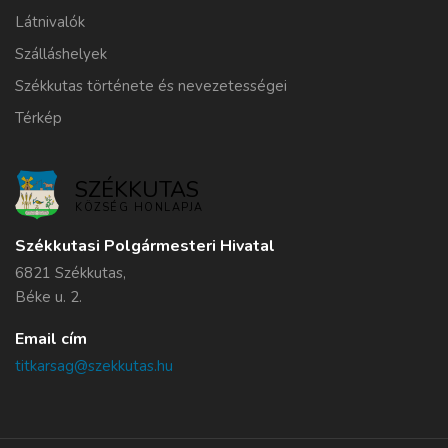
Látnivalók
Szálláshelyek
Székkutas története és nevezetességei
Térkép
SZÉKKUTAS
KÖZSÉG HONLAPJA
Székkutasi Polgármesteri Hivatal
6821 Székkutas,
Béke u. 2.
Email cím
titkarsag@szekkutas.hu