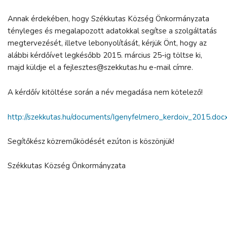
Annak érdekében, hogy Székkutas Község Önkormányzata
tényleges és megalapozott adatokkal segítse a szolgáltatás
megtervezését, illetve lebonyolítását, kérjük Önt, hogy az
alábbi kérdőívet legkésőbb 2015. március 25-ig töltse ki,
majd küldje el a fejlesztes@szekkutas.hu e-mail címre.
A kérdőív kitöltése során a név megadása nem kötelező!
http://szekkutas.hu/documents/Igenyfelmero_kerdoiv_2015.doc
Segítőkész közreműködését ezúton is köszönjük!
Székkutas Község Önkormányzata