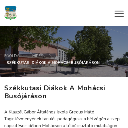
FŐOLDAL
HÍREK
SZÉKKUTASI DIÁKOK A MOHÁCSI BUSÓJÁRÁSON
Székkutasi Diákok A Mohácsi
Busójáráson
A Klauzál Gábor Általános Iskola Gregus Máté
Tagintézményének tanulói, pedagógusai a hétvégén a szép
napsütéses időben Mohácson a télbúcsúztató mulatságon