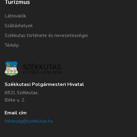
Turizmus
Látnivalók
Szálláshelyek
Székkutas története és nevezetességei
Térkép
SZÉKKUTAS
KÖZSÉG HONLAPJA
Székkutasi Polgármesteri Hivatal
6821 Székkutas,
Béke u. 2.
Email cím
titkarsag@szekkutas.hu