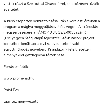
vettek részt a Székkutasi Olvasókörrel, ahol közösen „űzték”
el a telet.
A busó csoportok bemutatkozása után a kora esti órákban a
program a máglya meggyújtásával ért véget. A kirándulás
megszervezésére a TÁMOP 3.3.8.12/2-0033.számú
„Esélyegyenlőségi alapú fejlesztés Székkutason” projekt
keretében került sor a civil szervezetekkel való
együttműködés jegyében. Kirándulóink felejthetetlen
élményekkel gazdagodva tértek haza.
Forrás és fotók:
www.promenad.hu
Patyi Éva
tagintézmény-vezető