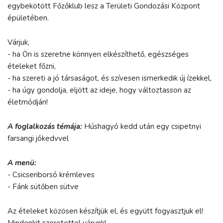
egybekötött Főzőklub lesz a Területi Gondozási Központ
épületében.
Várjuk,
- ha Ön is szeretne könnyen elkészíthető, egészséges
ételeket főzni,
- ha szereti a jó társaságot, és szívesen ismerkedik új ízekkel,
- ha úgy gondolja, eljött az ideje, hogy változtasson az
életmódján!
A foglalkozás témája:
Húshagyó kedd után egy csipetnyi
farsangi jókedvvel
A menü:
- Csicseriborsó krémleves
- Fánk sütőben sütve
Az ételeket közösen készítjük el, és együtt fogyasztjuk el!
Mindenkit szeretettel várunk!