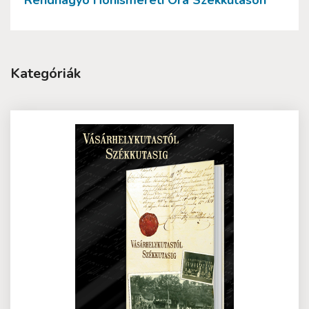
Rendhagyó Honismereti Óra Székkutason
Kategóriák