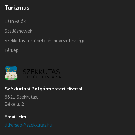
Turizmus
Látnivalók
Szálláshelyek
Székkutas története és nevezetességei
Térkép
SZÉKKUTAS
KÖZSÉG HONLAPJA
Székkutasi Polgármesteri Hivatal
6821 Székkutas,
Béke u. 2.
Email cím
titkarsag@szekkutas.hu