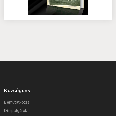
Községünk
Bemutatkozás
Díszpolgárok