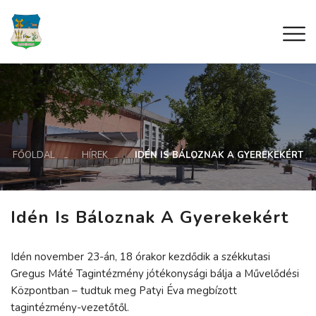
FŐOLDAL
HÍREK
IDÉN IS BÁLOZNAK A GYEREKEKÉRT
Idén Is Báloznak A Gyerekekért
Idén november 23-án, 18 órakor kezdődik a székkutasi
Gregus Máté Tagintézmény jótékonysági bálja a Művelődési
Központban – tudtuk meg Patyi Éva megbízott
tagintézmény-vezetőtől.