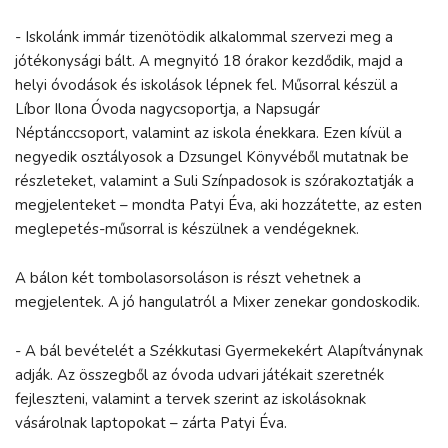
- Iskolánk immár tizenötödik alkalommal szervezi meg a
jótékonysági bált. A megnyitó 18 órakor kezdődik, majd a
helyi óvodások és iskolások lépnek fel. Műsorral készül a
Líbor Ilona Óvoda nagycsoportja, a Napsugár
Néptánccsoport, valamint az iskola énekkara. Ezen kívül a
negyedik osztályosok a Dzsungel Könyvéből mutatnak be
részleteket, valamint a Suli Színpadosok is szórakoztatják a
megjelenteket – mondta Patyi Éva, aki hozzátette, az esten
meglepetés-műsorral is készülnek a vendégeknek.
A bálon két tombolasorsoláson is részt vehetnek a
megjelentek. A jó hangulatról a Mixer zenekar gondoskodik.
- A bál bevételét a Székkutasi Gyermekekért Alapítványnak
adják. Az összegből az óvoda udvari játékait szeretnék
fejleszteni, valamint a tervek szerint az iskolásoknak
vásárolnak laptopokat – zárta Patyi Éva.