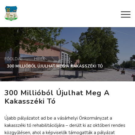
FŐOLDAL
HÍREK
300 MILLIÓBÓL ÚJULHAT MEG A KAKASSZÉKI TÓ
300 Millióból Újulhat Meg A
Kakasszéki Tó
Újabb pályázatot ad be a vásárhelyi Önkormányzat a
kakasszéki tó rehabilitációjára – derült ki az októberi rendes
közgyűlésen, ahol a képviselők támogatták a pályázat