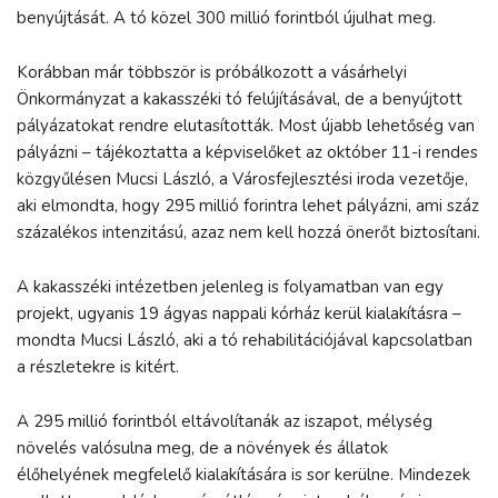
benyújtását. A tó közel 300 millió forintból újulhat meg.
Korábban már többször is próbálkozott a vásárhelyi
Önkormányzat a kakasszéki tó felújításával, de a benyújtott
pályázatokat rendre elutasították. Most újabb lehetőség van
pályázni – tájékoztatta a képviselőket az október 11-i rendes
közgyűlésen Mucsi László, a Városfejlesztési iroda vezetője,
aki elmondta, hogy 295 millió forintra lehet pályázni, ami száz
százalékos intenzitású, azaz nem kell hozzá önerőt biztosítani.
A kakasszéki intézetben jelenleg is folyamatban van egy
projekt, ugyanis 19 ágyas nappali kórház kerül kialakításra –
mondta Mucsi László, aki a tó rehabilitációjával kapcsolatban
a részletekre is kitért.
A 295 millió forintból eltávolítanák az iszapot, mélység
növelés valósulna meg, de a növények és állatok
élőhelyének megfelelő kialakítására is sor kerülne. Mindezek