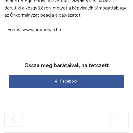
mellett megoldódna a vízpótlás, vízszintszabályozás is –
derült ki a közgyűlésen, melyet a képviselők támogattak, így
az Önkormányzat beadja a pályázatot.
- Forrás: www.promenad.hu -
Ossza meg barátaival, ha tetszett
Facebook