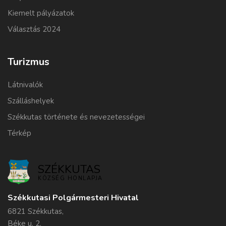
Kiemelt pályázatok
Választás 2024
Turizmus
Látnivalók
Szálláshelyek
Székkutas története és nevezetességei
Térkép
SZÉKKUTAS
KÖZSÉG HONLAPJA
Székkutasi Polgármesteri Hivatal
6821 Székkutas,
Béke u. 2.