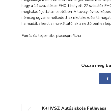
hogy a 14 százalékos EHO-t helyett 27 százalék EHO 
meghaladó juttatás esetében. A tavalyi évhez képes
némileg ugyan emelkedett az iskolakezdési támogat
harmadába kerül a munkáltatónak a nettó bérhez kép
Forrás és teljes cikk: piacesprofit.hu
Ossza meg bará
K+HVSZ Autósiskola Felhívása