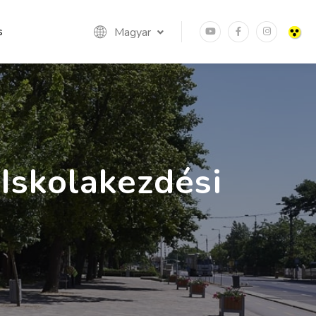
s
Magyar
Iskolakezdési