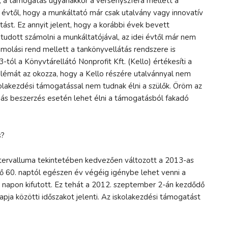
 a támogatás ugyanakkor a versenyszféra mellett a
 évtől, hogy a munkáltató már csak utalvány vagy innovatív
ást. Ez annyit jelent, hogy a korábbi évek bevett
 tudott számolni a munkáltatójával, az idei évtől már nem
ámolási rend mellett a tankönyvellátás rendszere is
tól a Könyvtárellátó Nonprofit Kft. (Kello) értékesíti a
lémát az okozza, hogy a Kello részére utalvánnyal nem
kolakezdési támogatással nem tudnak élni a szülők. Öröm az
ás beszerzés esetén lehet élni a támogatásból fakadó
s?
tervalluma tekintetében kedvezően változott a 2013-as
ző 60. naptól egészen év végéig igénybe lehet venni a
 napon kifutott. Ez tehát a 2012. szeptember 2-án kezdődő
pja közötti időszakot jelenti. Az iskolakezdési támogatást