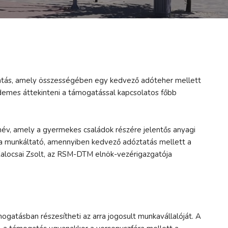
ogatás, amely összességében egy kedvező adóteher mellett
rdemes áttekinteni a támogatással kapcsolatos főbb
év, amely a gyermekes családok részére jelentős anyagi
i a munkáltató, amennyiben kedvező adóztatás mellett a
 Kalocsai Zsolt, az RSM-DTM elnök-vezérigazgatója
ogatásban részesítheti az arra jogosult munkavállalóját. A