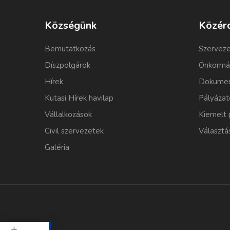
Községünk
Közér
Bemutatkozás
Szerveze
Díszpolgárok
Önkormá
Hírek
Dokumen
Kutasi Hírek havilap
Pályázat
Vállalkozások
Kiemelt 
Civil szervezetek
Választá
Galéria