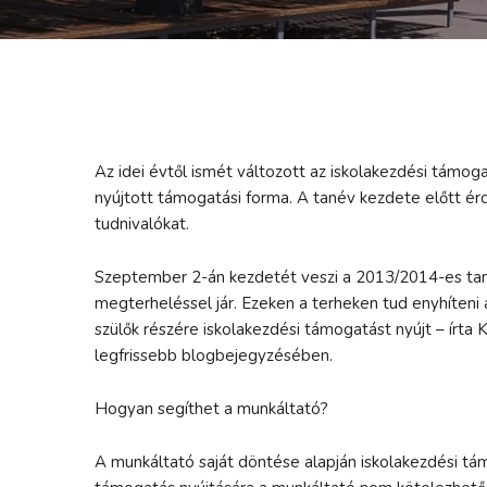
Az idei évtől ismét változott az iskolakezdési tám
nyújtott támogatási forma. A tanév kezdete előtt é
tudnivalókat.
Szeptember 2-án kezdetét veszi a 2013/2014-es tan
megterheléssel jár. Ezeken a terheken tud enyhíten
szülők részére iskolakezdési támogatást nyújt – írta
legfrissebb blogbejegyzésében.
Hogyan segíthet a munkáltató?
A munkáltató saját döntése alapján iskolakezdési tám