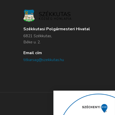
SZÉKKUTAS
KÖZSÉG HONLAPJA
Székkutasi Polgármesteri Hivatal
6821 Székkutas,
Béke u. 2.
Email cím
titkarsag@szekkutas.hu