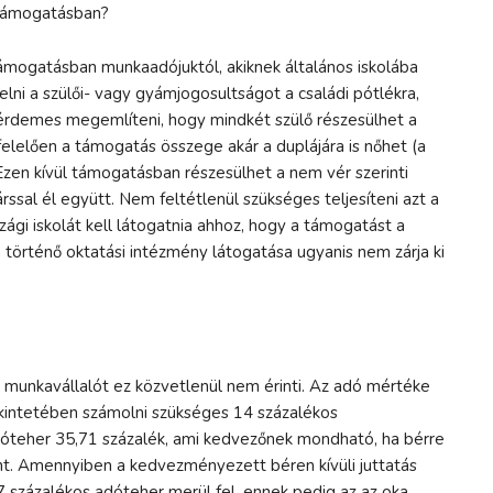
i támogatásban?
ámogatásban munkaadójuktól, akiknek általános iskolába
ni a szülői- vagy gyámjogosultságot a családi pótlékra,
érdemes megemlíteni, hogy mindkét szülő részesülhet a
elően a támogatás összege akár a duplájára is nőhet (a
 Ezen kívül támogatásban részesülhet a nem vér szerinti
rssal él együtt. Nem feltétlenül szükséges teljesíteni azt a
ági iskolát kell látogatnia ahhoz, hogy a támogatást a
 történő oktatási intézmény látogatása ugyanis nem zárja ki
, a munkavállalót ez közvetlenül nem érinti. Az adó mértéke
ekintetében számolni szükséges 14 százalékos
 adóteher 35,71 százalék, ami kedvezőnek mondható, ha bérre
nt. Amennyiben a kedvezményezett béren kívüli juttatás
 százalékos adóteher merül fel, ennek pedig az az oka,