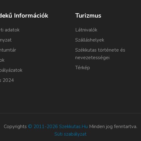
dekű Információk
Turizmus
ti adatok
Látnivalók
nyzat
Szálláshelyek
tumtár
Székkutas története és
nevezetességei
ok
Térkép
pályázatok
s 2024
Copyrights
© 2011-2026 Szekkutas.hu
Minden jog fenntartva.
Süti szabályzat