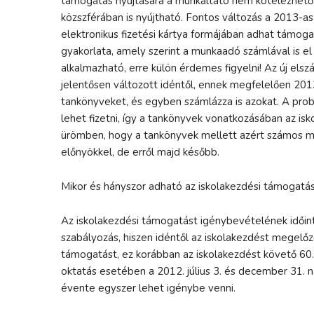
támogatás nyújtására a munkáltató nem kötelezhető,
közszférában is nyújtható. Fontos változás a 2013-as
elektronikus fizetési kártya formájában adhat támogat
gyakorlata, amely szerint a munkaadó számlával is el
alkalmazható, erre külön érdemes figyelni! Az új elsz
jelentősen változott idéntől, ennek megfelelően 2013-
tankönyveket, és egyben számlázza is azokat. A prob
lehet fizetni, így a tankönyvek vonatkozásában az is
ürömben, hogy a tankönyvek mellett azért számos m
előnyökkel, de erről majd később.
Mikor és hányszor adható az iskolakezdési támogatá
Az iskolakezdési támogatást igénybevételének időin
szabályozás, hiszen idéntől az iskolakezdést megelő
támogatást, ez korábban az iskolakezdést követő 60.
oktatás esetében a 2012. július 3. és december 31. na
évente egyszer lehet igénybe venni.