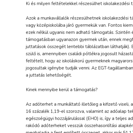
Ki és milyen feltételekkel részesülhet iskolakezdés
Azok a munkavállalók részesülhetnek iskolakezdési t
vagy középiskolába járó gyermekük van. Fontos kiemel
ezek nélkül ugyanis nem adható támogatás. Szintén 
támogatásban ugyanazon gyermek után, ennek megfel
juttatások összegét lentebbi táblázatban láthatják).
szülő is, amennyiben családi pótlékra jogosult házastá
feltételt, hogy az iskoláskorú gyermeknek magyarorsz
jogosultak igénybe tudják venni. Az EGT-tagállamban
a juttatás lehetőségét.
Kinek mennyibe kerül a támogatás?
Az adóterhet a munkáltató illetőleg a kifizető viseli
16 százalék 1,19-el szorozva, valamint az adóalap t
egészségügyi hozzájárulással (EHO) is, így a teljes
rakódó adóterheket vesszük összehasonlítási alapké
meghaladja a fent említett összeget, akkor már 51,17