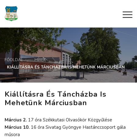
FŐOLDAL
HÍREK
KIÁLLÍTÁSRA ÉS TÁNCHÁZBA IS MEHETÜNK MÁRCIUSBAN
Kiállításra És Táncházba Is
Mehetünk Márciusban
Március 2.
17 óra Székkutasi Olvasókör Közgyűlése
Március 10.
16 óra Sivatag Gyöngye Hastánccsoport gála
műsora