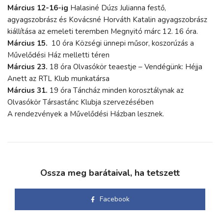
Március 12-16-ig
Halasiné Dúzs Julianna festő,
agyagszobrász és Kovácsné Horváth Katalin agyagszobrász
kiállítása az emeleti teremben Megnyitó márc 12. 16 óra.
Március 15.
10 óra Községi ünnepi műsor, koszorúzás a
Művelődési Ház melletti téren
Március 23.
18 óra Olvasókör teaestje – Vendégünk: Héjja
Anett az RTL Klub munkatársa
Március 31.
19 óra Táncház minden korosztálynak az
Olvasókör Társastánc Klubja szervezésében
A rendezvények a Művelődési Házban lesznek.
Ossza meg barátaival, ha tetszett
Facebook