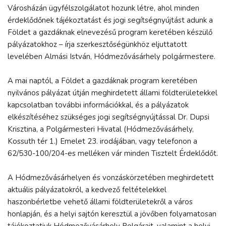
Városházán ügyfélszolgálatot hozunk létre, ahol minden
érdeklődőnek tájékoztatást és jogi segítségnyújtást adunk a
Földet a gazdáknak elnevezésű program keretében készülő
pályázatokhoz – írja szerkesztőségünkhöz eljuttatott
levelében Almási István, Hódmezővásárhely polgármestere.
A mai naptól, a Földet a gazdáknak program keretében
nyilvános pályázat útján meghirdetett állami földterületekkel
kapcsolatban további információkkal, és a pályázatok
elkészítéséhez szükséges jogi segítségnyújtással Dr. Dupsi
Krisztina, a Polgármesteri Hivatal (Hódmezővásárhely,
Kossuth tér 1.) Emelet 23. irodájában, vagy telefonon a
62/530-100/204-es melléken vár minden Tisztelt Érdeklődőt.
A Hódmezővásárhelyen és vonzáskörzetében meghirdetett
aktuális pályázatokról, a kedvező feltételekkel
haszonbérletbe vehető állami földterületekről a város
honlapján, és a helyi sajtón keresztül a jövőben folyamatosan
tájékoztatjuk Hódmezővásárhely Polgárait, valamint a helyi