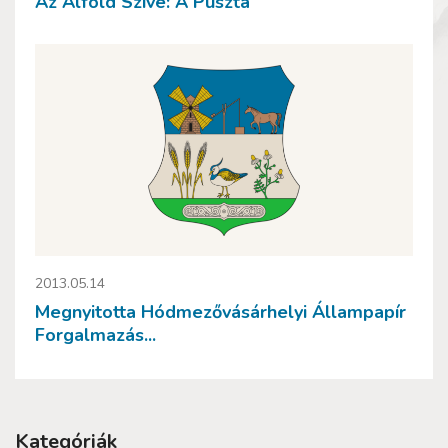
Az Alföld Szíve: A Puszta
2013.05.14
Megnyitotta Hódmezővásárhelyi Állampapír
Forgalmazás...
Kategóriák