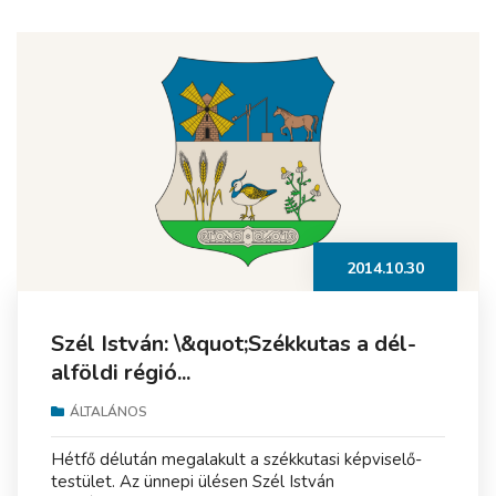
2014.10.30
Szél István: \&quot;Székkutas a dél-
alföldi régió...
ÁLTALÁNOS
Hétfő délután megalakult a székkutasi képviselő-
testület. Az ünnepi ülésen Szél István