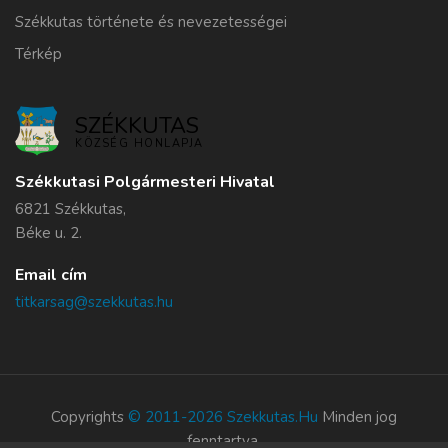
Székkutas története és nevezetességei
Térkép
SZÉKKUTAS
KÖZSÉG HONLAPJA
Székkutasi Polgármesteri Hivatal
6821 Székkutas,
Béke u. 2.
Email cím
titkarsag@szekkutas.hu
Copyrights
© 2011-2026 Szekkutas.hu
Minden jog
fenntartva.