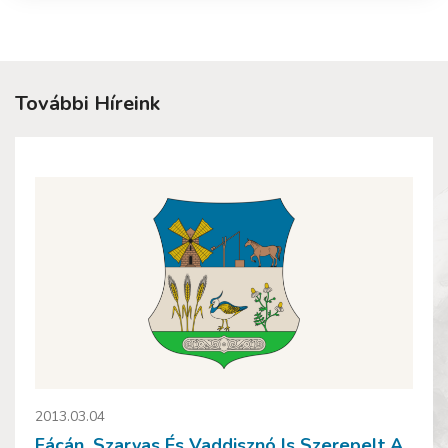
További Híreink
2013.03.04
Fácán, Szarvas És Vaddisznó Is Szerepelt A