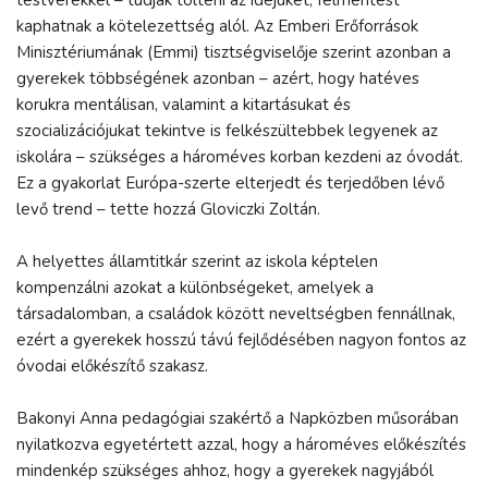
kaphatnak a kötelezettség alól. Az Emberi Erőforrások
Minisztériumának (Emmi) tisztségviselője szerint azonban a
gyerekek többségének azonban – azért, hogy hatéves
korukra mentálisan, valamint a kitartásukat és
szocializációjukat tekintve is felkészültebbek legyenek az
iskolára – szükséges a hároméves korban kezdeni az óvodát.
Ez a gyakorlat Európa-szerte elterjedt és terjedőben lévő
levő trend – tette hozzá Gloviczki Zoltán.
A helyettes államtitkár szerint az iskola képtelen
kompenzálni azokat a különbségeket, amelyek a
társadalomban, a családok között neveltségben fennállnak,
ezért a gyerekek hosszú távú fejlődésében nagyon fontos az
óvodai előkészítő szakasz.
Bakonyi Anna pedagógiai szakértő a Napközben műsorában
nyilatkozva egyetértett azzal, hogy a hároméves előkészítés
mindenkép szükséges ahhoz, hogy a gyerekek nagyjából