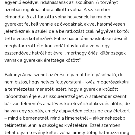
egyenlő eséllyel indulhassanak az iskolában. A törvényt
azonban rugalmasabbra alkotta volna. A szakember
elmondta, ő azt tartotta volna helyesnek, ha minden
gyereket fel kell vennie az óvodáknak, akivel háromévesen
jelentkeznek a szülei, de a beiratkozást csak négyéves kortól
tette volna kötelezővé. Ehhez hasonlóan az iskolakezdésnél
meghatározott életkori korlátot is kitolta volna egy
esztendővel: hatról hét évre, „merthogy óriási különbségek
vannak a gyerekek érettsége között”.
Bakonyi Anna szerint az érési folyamat befolyásolható, de
nem biztos, hogy helyes felgyorsítani – kvázi megerőszakolni
a természetes menetét, azért, hogy a gyerek a kitűzött
időpontban érje el az iskolaérettséget. A szakember szerint
bár van felmentés a hatéves kötelező iskolakezdés alól is, de
ha van egy szabály, amely alapvetően célozz be egy életkort
– mind a bemenetnél, mind a kimenetnél – akkor nehezebb
tekintettel lenni a szükséges kivételekre. Ezzel szemben
tehát olyan törvény kellet volna, amely tól-ig határozza meg