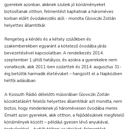
gyerekek azonban, akiknek szüleik jó körülményeket
biztosítanak otthon, felmentést kaphatnak a hároméves
korban előírt óvodakezdés alól - mondta Gloviczki Zoltán
helyettes államtitkár.
Rengeteg a kérdés és a kétely szülőkben és
szakemberekben egyaránt a kötelező óvodába járás
bevezetésével kapcsolatban. A rendelkezés 2014.
szeptember 1-jétől hatályos, és azokra a gyerekekre nem
vonatkozik, akik 2011-ben születtek és 2014. augusztus 31-
éig betöltik harmadik életévüket – hangzott el a Napközben
hétfői adásában.
A Kossuth Rádió délelőtti műsorában Gloviczki Zoltán
közoktatásért felelős helyettes államtitkár azt mondta, nem
biztos, hogy mindenkinek jó háromévesen óvodába menni.
Emiatt azon gyerekek, akik otthon, a fejlődésüknek megfelelő
körülmények között – például gyesen lévő anyukával,
testvérekkel – tudják tölteni az idejüket, felmentést