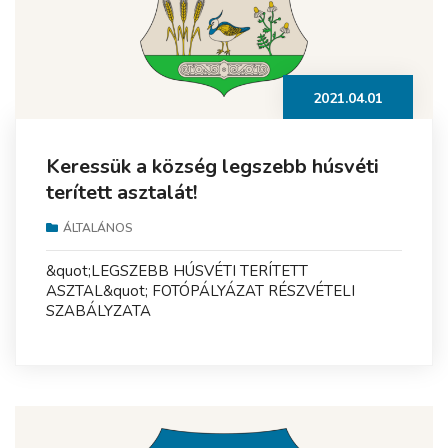
2021.04.01
Keressük a község legszebb húsvéti
terített asztalát!
ÁLTALÁNOS
&quot;LEGSZEBB HÚSVÉTI TERÍTETT
ASZTAL&quot; FOTÓPÁLYÁZAT RÉSZVÉTELI
SZABÁLYZATA