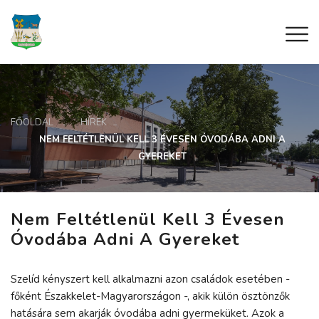
FŐOLDAL
HÍREK
NEM FELTÉTLENÜL KELL 3 ÉVESEN ÓVODÁBA ADNI A
GYEREKET
Nem Feltétlenül Kell 3 Évesen
Óvodába Adni A Gyereket
Szelíd kényszert kell alkalmazni azon családok esetében -
főként Északkelet-Magyarországon -, akik külön ösztönzők
hatására sem akarják óvodába adni gyermeküket. Azok a