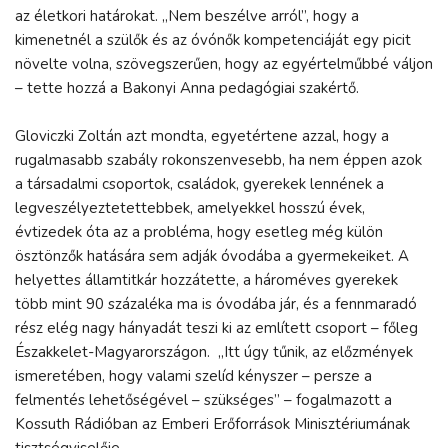
az életkori határokat. „Nem beszélve arról”, hogy a
kimenetnél a szülők és az óvónők kompetenciáját egy picit
növelte volna, szövegszerűen, hogy az egyértelműbbé váljon
– tette hozzá a Bakonyi Anna pedagógiai szakértő.
Gloviczki Zoltán azt mondta, egyetértene azzal, hogy a
rugalmasabb szabály rokonszenvesebb, ha nem éppen azok
a társadalmi csoportok, családok, gyerekek lennének a
legveszélyeztetettebbek, amelyekkel hosszú évek,
évtizedek óta az a probléma, hogy esetleg még külön
ösztönzők hatására sem adják óvodába a gyermekeiket. A
helyettes államtitkár hozzátette, a hároméves gyerekek
több mint 90 százaléka ma is óvodába jár, és a fennmaradó
rész elég nagy hányadát teszi ki az említett csoport – főleg
Északkelet-Magyarországon. „Itt úgy tűnik, az előzmények
ismeretében, hogy valami szelíd kényszer – persze a
felmentés lehetőségével – szükséges” – fogalmazott a
Kossuth Rádióban az Emberi Erőforrások Minisztériumának
tisztségviselője.