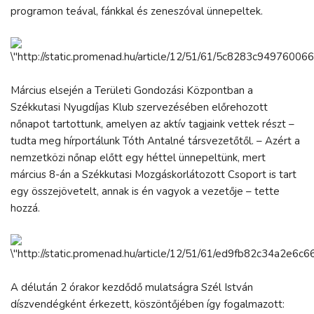
programon teával, fánkkal és zeneszóval ünnepeltek.
Március elsején a Területi Gondozási Központban a
Székkutasi Nyugdíjas Klub szervezésében előrehozott
nőnapot tartottunk, amelyen az aktív tagjaink vettek részt –
tudta meg hírportálunk Tóth Antalné társvezetőtől. – Azért a
nemzetközi nőnap előtt egy héttel ünnepeltünk, mert
március 8-án a Székkutasi Mozgáskorlátozott Csoport is tart
egy összejövetelt, annak is én vagyok a vezetője – tette
hozzá.
A délután 2 órakor kezdődő mulatságra Szél István
díszvendégként érkezett, köszöntőjében így fogalmazott: