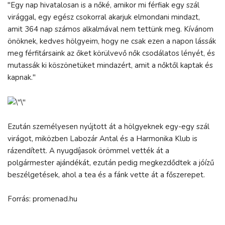
"Egy nap hivatalosan is a nőké, amikor mi férfiak egy szál
virággal, egy egész csokorral akarjuk elmondani mindazt,
amit 364 nap számos alkalmával nem tettünk meg. Kívánom
önöknek, kedves hölgyeim, hogy ne csak ezen a napon lássák
meg férfitársaink az őket körülvevő nők csodálatos lényét, és
mutassák ki köszönetüket mindazért, amit a nőktől kaptak és
kapnak."
Ezután személyesen nyújtott át a hölgyeknek egy-egy szál
virágot, miközben Labozár Antal és a Harmonika Klub is
rázendített. A nyugdíjasok örömmel vették át a
polgármester ajándékát, ezután pedig megkezdődtek a jóízű
beszélgetések, ahol a tea és a fánk vette át a főszerepet.
Forrás: promenad.hu