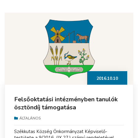
2016.10.10
Felsőoktatási intézményben tanulók
ösztöndíj támogatása
ÁLTALÁNOS
Székkutas Község Önkormányzat Képviselő-
testülete a 9/2016. (IX.27.) számú rendeletével