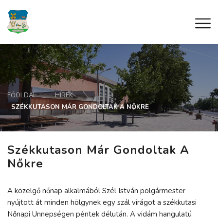
FŐOLDAL
HÍREK
SZÉKKUTASON MÁR GONDOLTAK A NŐKRE
Székkutason Már Gondoltak A
Nőkre
A közelgő nőnap alkalmából Szél István polgármester
nyújtott át minden hölgynek egy szál virágot a székkutasi
Nőnapi Ünnepségen péntek délután. A vidám hangulatú