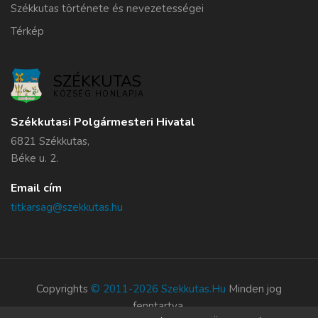
Székkutas története és nevezetességei
Térkép
SZÉKKUTAS
KÖZSÉG HONLAPJA
Székkutasi Polgármesteri Hivatal
6821 Székkutas,
Béke u. 2.
Email cím
titkarsag@szekkutas.hu
Copyrights
© 2011-2026 Szekkutas.hu
Minden jog
fenntartva.