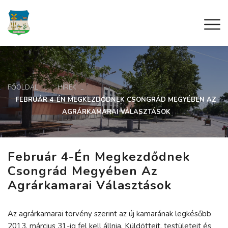
FŐOLDAL
HÍREK
FEBRUÁR 4-ÉN MEGKEZDŐDNEK CSONGRÁD MEGYÉBEN AZ
AGRÁRKAMARAI VÁLASZTÁSOK
Február 4-Én Megkezdődnek
Csongrád Megyében Az
Agrárkamarai Választások
Az agrárkamarai törvény szerint az új kamarának legkésőbb
2013. március 31-ig fel kell állnia. Küldötteit, testületeit és