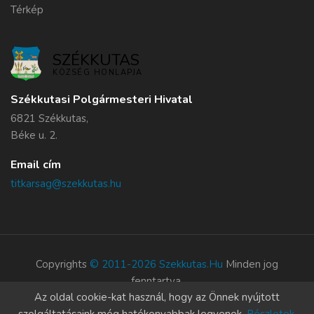
Térkép
SZÉKKUTAS
KÖZSÉG HONLAPJA
Székkutasi Polgármesteri Hivatal
6821 Székkutas,
Béke u. 2.
Email cím
titkarsag@szekkutas.hu
Copyrights
© 2011-2026 Szekkutas.hu
Minden jog
fenntartva.
Az oldal cookie-kat használ, hogy az Önnek nyújtott
Süti szabályzat