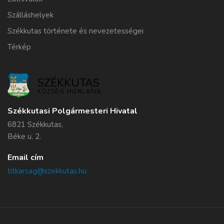
Szálláshelyek
Székkutas története és nevezetességei
Térkép
SZÉKKUTAS
KÖZSÉG HONLAPJA
Székkutasi Polgármesteri Hivatal
6821 Székkutas,
Béke u. 2.
Email cím
titkarsag@szekkutas.hu