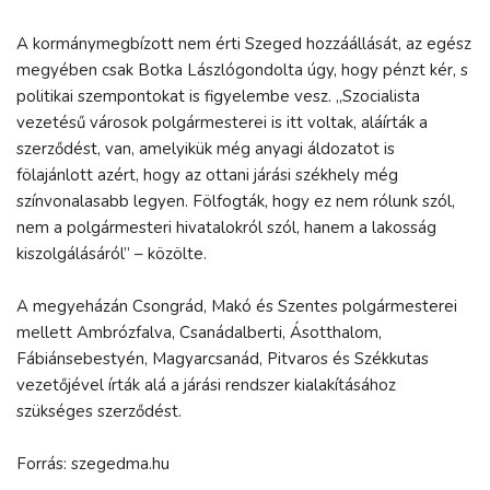
A kormánymegbízott nem érti Szeged hozzáállását, az egész
megyében csak Botka Lászlógondolta úgy, hogy pénzt kér, s
politikai szempontokat is figyelembe vesz. „Szocialista
vezetésű városok polgármesterei is itt voltak, aláírták a
szerződést, van, amelyikük még anyagi áldozatot is
fölajánlott azért, hogy az ottani járási székhely még
színvonalasabb legyen. Fölfogták, hogy ez nem rólunk szól,
nem a polgármesteri hivatalokról szól, hanem a lakosság
kiszolgálásáról” – közölte.
A megyeházán Csongrád, Makó és Szentes polgármesterei
mellett Ambrózfalva, Csanádalberti, Ásotthalom,
Fábiánsebestyén, Magyarcsanád, Pitvaros és Székkutas
vezetőjével írták alá a járási rendszer kialakításához
szükséges szerződést.
Forrás: szegedma.hu