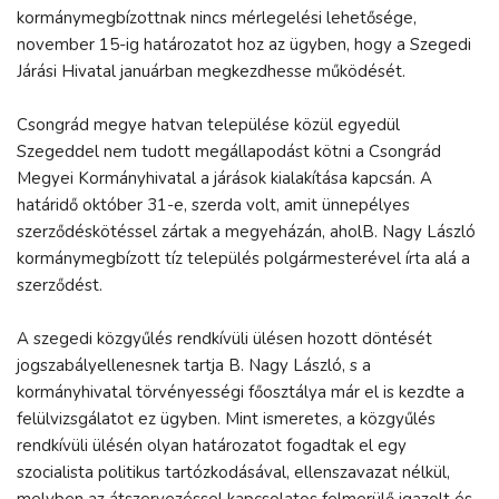
kormánymegbízottnak nincs mérlegelési lehetősége,
november 15-ig határozatot hoz az ügyben, hogy a Szegedi
Járási Hivatal januárban megkezdhesse működését.
Csongrád megye hatvan települése közül egyedül
Szegeddel nem tudott megállapodást kötni a Csongrád
Megyei Kormányhivatal a járások kialakítása kapcsán. A
határidő október 31-e, szerda volt, amit ünnepélyes
szerződéskötéssel zártak a megyeházán, aholB. Nagy László
kormánymegbízott tíz település polgármesterével írta alá a
szerződést.
A szegedi közgyűlés rendkívüli ülésen hozott döntését
jogszabályellenesnek tartja B. Nagy László, s a
kormányhivatal törvényességi főosztálya már el is kezdte a
felülvizsgálatot ez ügyben. Mint ismeretes, a közgyűlés
rendkívüli ülésén olyan határozatot fogadtak el egy
szocialista politikus tartózkodásával, ellenszavazat nélkül,
melyben az átszervezéssel kapcsolatos felmerülő igazolt és