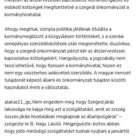
indokolt költségek megfizettetné a szegedi önkormányzat a
kormányhivatallal.
Ahogy megírtuk, szimpla politikai játéknak titulálta a
kormánymegbízott a közgyűlésen történteket, s a szerdai
ünnepélyes szerződéskötések után megismételte, illuzórikus,
hogy a szegedi önkormányzat pénzt kér az átszervezéssel
kapcsolatos költségekért. Hangsúlyozta, a jogszabály nem
teszi lehetővé, hogy fizessen a kormányhivatal, hiszen ez
nem egy visszterhes adásvételi szerződés. A magyar nemzet
tulajdonát képező állami és önkormányzati tulajdon közötti
használatot érinti a változtatás.
alairas11_gs„Nem engedem meg, hogy Szeged járás
lakossága ne kapja meg azt a szolgáltatást, amit az ország
összes járási hivatalában megkapnak az állampolgárok” –
szögezte le B. Nagy László. Megjegyezte, biztos abban,
hogy jobb minőségű szolgáltatást tudnak nyújtani a januártól