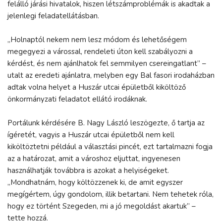
felálló járási hivatalok, hiszen létszámproblémák is akadtak a
jelenlegi feladatellátásban.
„Holnaptól nekem nem lesz módom és lehetőségem
megegyezi a várossal, rendeleti úton kell szabályozni a
kérdést, és nem ajánlhatok fel semmilyen csereingatlant” –
utalt az eredeti ajánlatra, melyben egy Bal fasori irodaházban
adtak volna helyet a Huszár utcai épületből kiköltöző
önkormányzati feladatot ellátó irodáknak.
Portálunk kérdésére B. Nagy László leszögezte, ő tartja az
ígéretét, vagyis a Huszár utcai épületből nem kell
kiköltöztetni például a választási pincét, ezt tartalmazni fogja
az a határozat, amit a városhoz eljuttat, ingyenesen
használhatják továbbra is azokat a helyiségeket.
„Mondhatnám, hogy költözzenek ki, de amit egyszer
megígértem, úgy gondolom, illik betartani. Nem tehetek róla,
hogy ez történt Szegeden, mi a jó megoldást akartuk” –
tette hozzá.