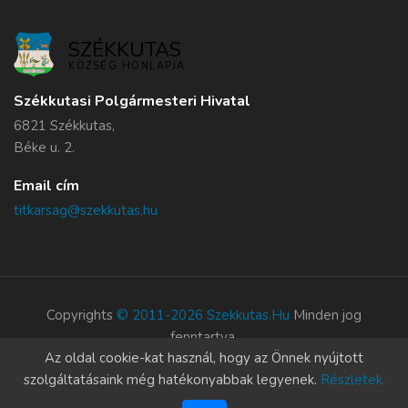
SZÉKKUTAS
KÖZSÉG HONLAPJA
Székkutasi Polgármesteri Hivatal
6821 Székkutas,
Béke u. 2.
Email cím
titkarsag@szekkutas.hu
Copyrights
© 2011-2026 Szekkutas.hu
Minden jog
fenntartva.
Az oldal cookie-kat használ, hogy az Önnek nyújtott
Süti szabályzat
szolgáltatásaink még hatékonyabbak legyenek.
Részletek.