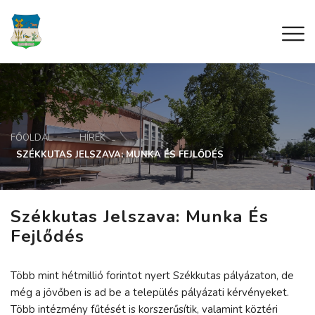
FŐOLDAL
HÍREK
SZÉKKUTAS JELSZAVA: MUNKA ÉS FEJLŐDÉS
Székkutas Jelszava: Munka És
Fejlődés
Több mint hétmillió forintot nyert Székkutas pályázaton, de
még a jövőben is ad be a település pályázati kérvényeket.
Több intézmény fűtését is korszerűsítik, valamint köztéri