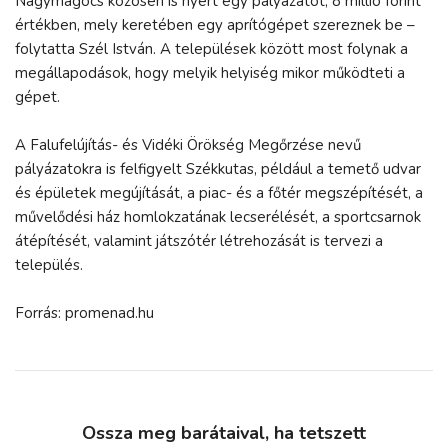
Nagymágocs közösen is nyert egy pályázatot, 8 millió forint
értékben, mely keretében egy aprítógépet szereznek be –
folytatta Szél István. A települések között most folynak a
megállapodások, hogy melyik helyiség mikor működteti a
gépet.
A Falufelújítás- és Vidéki Örökség Megőrzése nevű
pályázatokra is felfigyelt Székkutas, például a temető udvar
és épületek megújítását, a piac- és a főtér megszépítését, a
művelődési ház homlokzatának lecserélését, a sportcsarnok
átépítését, valamint játszótér létrehozását is tervezi a
település.
Forrás: promenad.hu
Ossza meg barátaival, ha tetszett