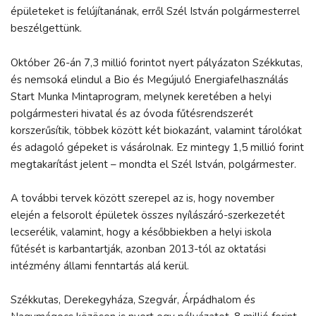
épületeket is felújítanának, erről Szél István polgármesterrel
beszélgettünk.
Október 26-án 7,3 millió forintot nyert pályázaton Székkutas,
és nemsoká elindul a Bio és Megújuló Energiafelhasználás
Start Munka Mintaprogram, melynek keretében a helyi
polgármesteri hivatal és az óvoda fűtésrendszerét
korszerűsítik, többek között két biokazánt, valamint tárolókat
és adagoló gépeket is vásárolnak. Ez mintegy 1,5 millió forint
megtakarítást jelent – mondta el Szél István, polgármester.
A további tervek között szerepel az is, hogy november
elején a felsorolt épületek összes nyílászáró-szerkezetét
lecserélik, valamint, hogy a későbbiekben a helyi iskola
fűtését is karbantartják, azonban 2013-tól az oktatási
intézmény állami fenntartás alá kerül.
Székkutas, Derekegyháza, Szegvár, Árpádhalom és