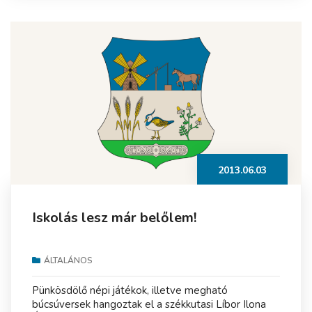
2013.06.03
Iskolás lesz már belőlem!
ÁLTALÁNOS
Pünkösdölő népi játékok, illetve megható
búcsúversek hangoztak el a székkutasi Líbor Ilona