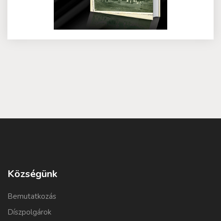
Községünk
Bemutatkozás
Díszpolgárok