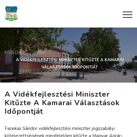
FŐOLDAL
HÍREK
A VIDÉKFEJLESZTÉSI MINISZTER KITŰZTE A KAMARAI
VÁLASZTÁSOK IDŐPONTJÁT
A Vidékfejlesztési Miniszter
Kitűzte A Kamarai Választások
Időpontját
Fazekas Sándor vidékfejlesztési miniszter jogszabályi
kötelezettségének megfelelően kitűzte a Magyar Agrár-,