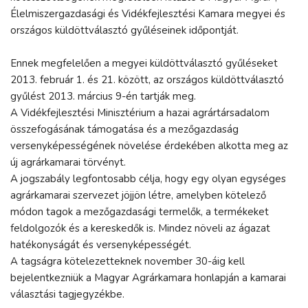
Élelmiszergazdasági és Vidékfejlesztési Kamara megyei és
országos küldöttválasztó gyűléseinek időpontját.
Ennek megfelelően a megyei küldöttválasztó gyűléseket
2013. február 1. és 21. között, az országos küldöttválasztó
gyűlést 2013. március 9-én tartják meg.
A Vidékfejlesztési Minisztérium a hazai agrártársadalom
összefogásának támogatása és a mezőgazdaság
versenyképességének növelése érdekében alkotta meg az
új agrárkamarai törvényt.
A jogszabály legfontosabb célja, hogy egy olyan egységes
agrárkamarai szervezet jöjjön létre, amelyben kötelező
módon tagok a mezőgazdasági termelők, a termékeket
feldolgozók és a kereskedők is. Mindez növeli az ágazat
hatékonyságát és versenyképességét.
A tagságra kötelezetteknek november 30-áig kell
bejelentkezniük a Magyar Agrárkamara honlapján a kamarai
választási tagjegyzékbe.