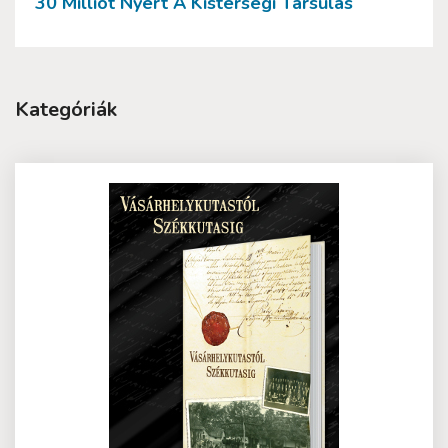
30 Milliót Nyert A Kistérségi Társulás
Kategóriák