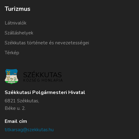
Turizmus
Látnivalók
Szálláshelyek
Székkutas története és nevezetességei
Térkép
SZÉKKUTAS
KÖZSÉG HONLAPJA
Székkutasi Polgármesteri Hivatal
6821 Székkutas,
Béke u. 2.
Email cím
titkarsag@szekkutas.hu