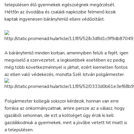
településen élő gyermekek egészségnek megőrzését.
Hétfőn az óvodába és családi napközibe felmenő kicsik
kaptak ingyenesen bárányhimlő elleni védőoltást.
A bárányhimlő minden korban, amennyiben felüti a fejét, igen
megviselő a szervezetet, a legkisebbek esetében ez pedig
még több következménnyel is járhat, ezért kiemelten fontos
az ellen való védekezés, mondta Szél István polgármester.
Polgármester kollegái sokszor kérdezik, honnan van erre
forrása az önkormányzatnak, amire persze az a válasz, hogy
igazából sehonnan, de ezt a költséget úgy érzik ki kell
gazdálkodniuk a gyermekek, mint a jövőbe vetett hit miatt is
a településen.