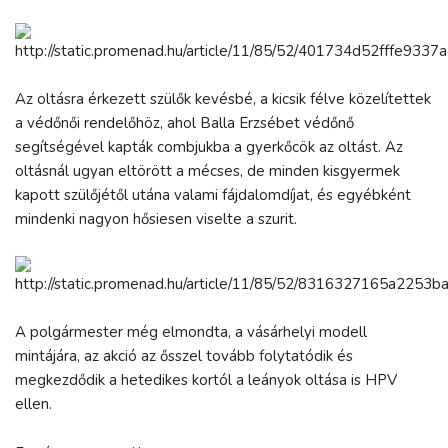
Az oltásra érkezett szülők kevésbé, a kicsik félve közelítettek
a védőnői rendelőhöz, ahol Balla Erzsébet védőnő
segítségével kapták combjukba a gyerkőcök az oltást. Az
oltásnál ugyan eltörött a mécses, de minden kisgyermek
kapott szülőjétől utána valami fájdalomdíjat, és egyébként
mindenki nagyon hősiesen viselte a szurit.
A polgármester még elmondta, a vásárhelyi modell
mintájára, az akció az ősszel tovább folytatódik és
megkezdődik a hetedikes kortól a leányok oltása is HPV
ellen.