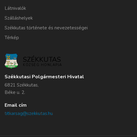
Látnivalók
Szálláshelyek
Székkutas története és nevezetességei
Térkép
SZÉKKUTAS
KÖZSÉG HONLAPJA
Székkutasi Polgármesteri Hivatal
6821 Székkutas,
Béke u. 2.
Email cím
titkarsag@szekkutas.hu