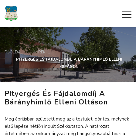
FŐOLDAL
HÍREK
PITYERGÉS ÉS FÁJDALOMDÍJ A BÁRÁNYHIMLŐ ELLENI
OLTÁSON
Pityergés És Fájdalomdíj A
Bárányhimlő Elleni Oltáson
Még áprilisban született meg az a testületi döntés, melynek
első lépése hétfőn indult Székkutason. A határozat
értelmében az önkormányzat még hangsúlyosabbá teszi a