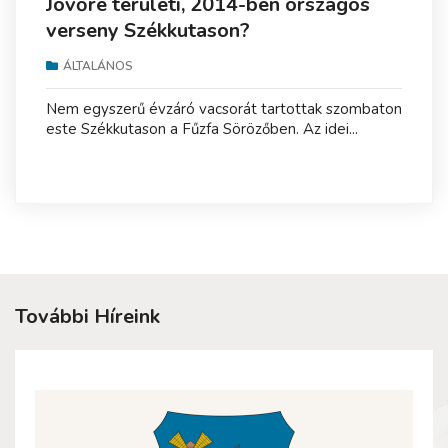
Jövőre területi, 2014-ben országos
verseny Székkutason?
ÁLTALÁNOS
Nem egyszerű évzáró vacsorát tartottak szombaton
este Székkutason a Fűzfa Sörözőben. Az idei...
További Híreink