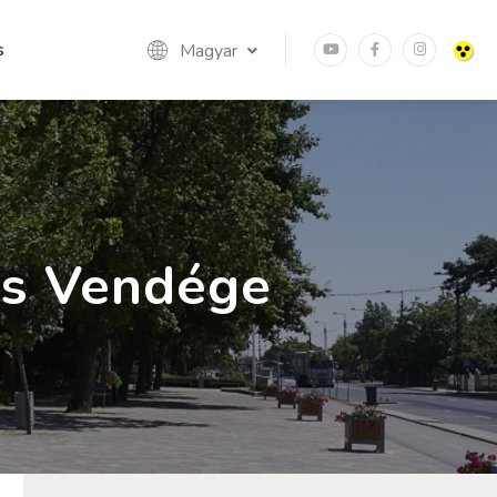
s
Magyar
es Vendége