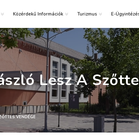
Közérdekű Információk
Turizmus
E-Ügyintézé
g
ászló Lesz A Szőtt
SZŐTTES VENDÉGE