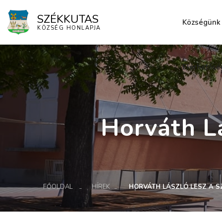
SZÉKKUTAS
Községünk
KÖZSÉG HONLAPJA
Elérhetősé
Horváth L
FŐOLDAL
HÍREK
HORVÁTH LÁSZLÓ LESZ A 