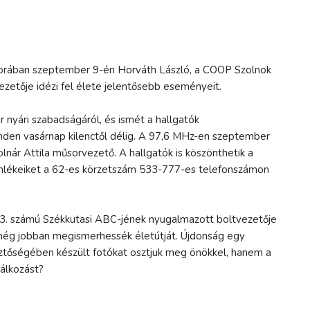
űsorában szeptember 9-én Horváth László, a COOP Szolnok
zetője idézi fel élete jelentősebb eseményeit.
r nyári szabadságáról, és ismét a hallgatók
minden vasárnap kilenctől délig. A 97,6 MHz-en szeptember
lnár Attila műsorvezető. A hallgatók is köszönthetik a
 emlékeiket a 62-es körzetszám 533-777-es telefonszámon
3. számú Székkutasi ABC-jének nyugalmazott boltvezetője
 még jobban megismerhessék életútját. Újdonság egy
sztőségében készült fotókat osztjuk meg önökkel, hanem a
lálkozást?