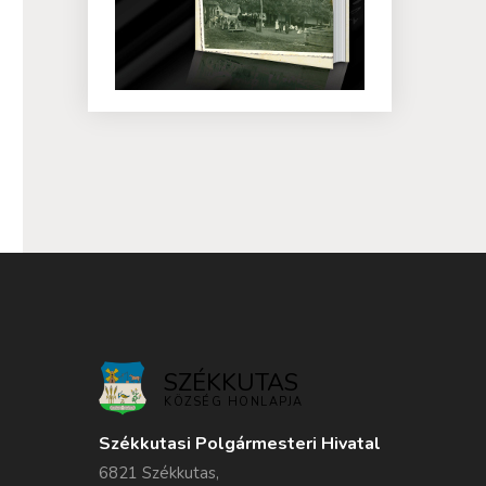
SZÉKKUTAS
KÖZSÉG HONLAPJA
Székkutasi Polgármesteri Hivatal
6821 Székkutas,