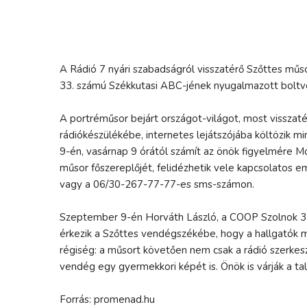
A Rádió 7 nyári szabadságról visszatérő Szőttes m
33. számú Székkutasi ABC-jének nyugalmazott boltve
A portréműsor bejárt országot-világot, most visszaté
rádiókészülékébe, internetes lejátszójába költözik 
9-én, vasárnap 9 órától számít az önök figyelmére Mo
műsor főszereplőjét, felidézhetik vele kapcsolatos
vagy a 06/30-267-77-77-es sms-számon.
Szeptember 9-én Horváth László, a COOP Szolnok 3
érkezik a Szőttes vendégszékébe, hogy a hallgatók
régiség: a műsort követően nem csak a rádió szerke
vendég egy gyermekkori képét is. Önök is várják a ta
Forrás: promenad.hu