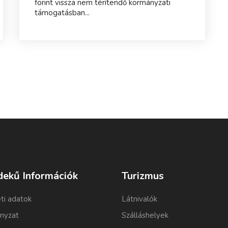
forint vissza nem térítendő kormányzati
támogatásban...
dekű Információk
Turizmus
ti adatok
Látnivalók
nyzat
Szálláshelyek