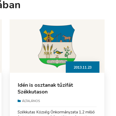
ában
2013.11.23
Idén is osztanak tűzifát
Székkutason
ÁLTALÁNOS
Székkutas Község Önkormányzata 1,2 millió