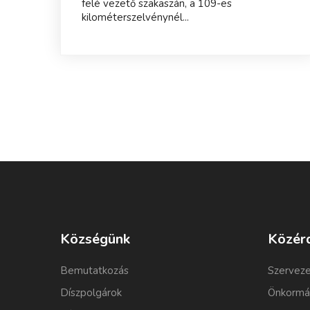
felé vezető szakaszán, a 109-es
kilométerszelvénynél...
Községünk
Közér
Bemutatkozás
Szerveze
Díszpolgárok
Önkormá