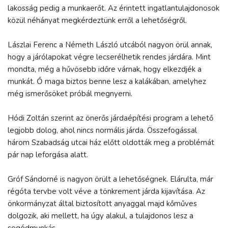
lakosság pedig a munkaerőt. Az érintett ingatlantulajdonosok
közül néhányat megkérdeztünk erről a lehetőségről.
Lászlai Ferenc a Németh László utcából nagyon örül annak,
hogy a járólapokat végre lecserélhetik rendes járdára. Mint
mondta, még a hűvösebb időre várnak, hogy elkezdjék a
munkát. Ő maga biztos benne lesz a kalákában, amelyhez
még ismerősöket próbál megnyerni.
Hódi Zoltán szerint az önerős járdaépítési program a lehető
legjobb dolog, ahol nincs normális járda. Összefogással
három Szabadság utcai ház előtt oldották meg a problémát
pár nap leforgása alatt.
Gróf Sándorné is nagyon örült a lehetőségnek. Elárulta, már
régóta tervbe volt véve a tönkrement járda kijavítása. Az
önkormányzat által biztosított anyaggal majd kőműves
dolgozik, aki mellett, ha úgy alakul, a tulajdonos lesz a
segédmunkás.