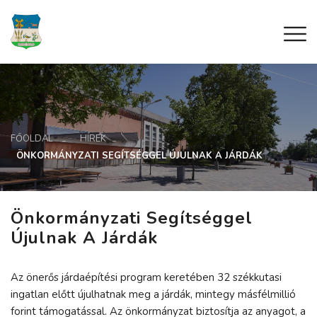
FŐOLDAL
HÍREK
ÖNKORMÁNYZATI SEGÍTSÉGGEL ÚJULNAK A JÁRDÁK
Önkormányzati Segítséggel
Újulnak A Járdák
Az önerős járdaépítési program keretében 32 székkutasi
ingatlan előtt újulhatnak meg a járdák, mintegy másfélmillió
forint támogatással. Az önkormányzat biztosítja az anyagot, a