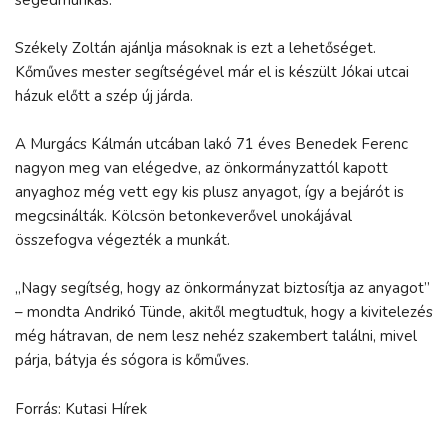
Székely Zoltán ajánlja másoknak is ezt a lehetőséget.
Kőműves mester segítségével már el is készült Jókai utcai
házuk előtt a szép új járda.
A Murgács Kálmán utcában lakó 71 éves Benedek Ferenc
nagyon meg van elégedve, az önkormányzattól kapott
anyaghoz még vett egy kis plusz anyagot, így a bejárót is
megcsinálták. Kölcsön betonkeverővel unokájával
összefogva végezték a munkát.
„Nagy segítség, hogy az önkormányzat biztosítja az anyagot”
– mondta Andrikó Tünde, akitől megtudtuk, hogy a kivitelezés
még hátravan, de nem lesz nehéz szakembert találni, mivel
párja, bátyja és sógora is kőműves.
Forrás: Kutasi Hírek