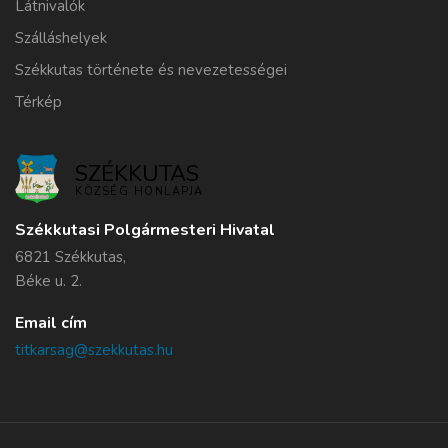
Látnivalók
Szálláshelyek
Székkutas története és nevezetességei
Térkép
SZÉKKUTAS
KÖZSÉG HONLAPJA
Székkutasi Polgármesteri Hivatal
6821 Székkutas,
Béke u. 2.
Email cím
titkarsag@szekkutas.hu