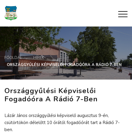
FŐOLDAL
HÍREK
ORSZÁGGYŰLÉSI KÉPVISELŐI FOGADÓÓRA A RÁDIÓ 7-BEN
Országgyűlési Képviselői
Fogadóóra A Rádió 7-Ben
Lázár János országgyűlési képviselő augusztus 9-én,
csütörtökön délelőtt 10 órától fogadóórát tart a Rádió 7-
ben.