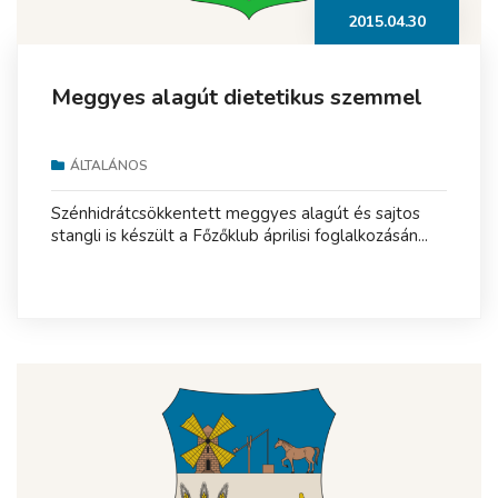
2015.04.30
Meggyes alagút dietetikus szemmel
ÁLTALÁNOS
Szénhidrátcsökkentett meggyes alagút és sajtos
stangli is készült a Főzőklub áprilisi foglalkozásán...