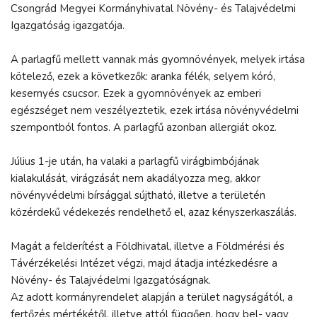
Csongrád Megyei Kormányhivatal Növény- és Talajvédelmi
Igazgatóság igazgatója.
A parlagfű mellett vannak más gyomnövények, melyek irtása
kötelező, ezek a következők: aranka félék, selyem kóró,
kesernyés csucsor. Ezek a gyomnövények az emberi
egészséget nem veszélyeztetik, ezek irtása növényvédelmi
szempontból fontos. A parlagfű azonban allergiát okoz.
Július 1-je után, ha valaki a parlagfű virágbimbójának
kialakulását, virágzását nem akadályozza meg, akkor
növényvédelmi bírsággal sújtható, illetve a területén
közérdekű védekezés rendelhető el, azaz kényszerkaszálás.
Magát a felderítést a Földhivatal, illetve a Földmérési és
Távérzékelési Intézet végzi, majd átadja intézkedésre a
Növény- és Talajvédelmi Igazgatóságnak.
Az adott kormányrendelet alapján a terület nagyságától, a
fertőzés mértékétől, illetve attól függően, hogy bel- vagy