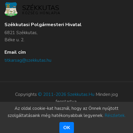
SZÉKKUTAS
KÖZSÉG HONLAPJA
Székkutasi Polgármesteri Hivatal
6821 Székkutas,
Béke u. 2.
Email cím
titkarsag@szekkutas.hu
Copyrights
© 2011-2026 Szekkutas.hu
Minden jog
fenntartva.
Az oldal cookie-kat használ, hogy az Önnek nyújtott
Süti szabályzat
szolgáltatásaink még hatékonyabbak legyenek.
Részletek.
OK