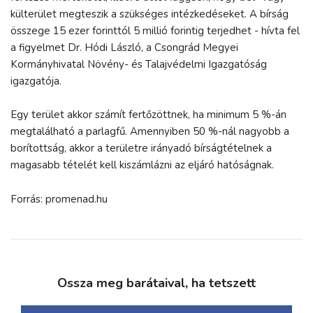
külterület megteszik a szükséges intézkedéseket. A bírság
összege 15 ezer forinttól 5 millió forintig terjedhet - hívta fel
a figyelmet Dr. Hódi László, a Csongrád Megyei
Kormányhivatal Növény- és Talajvédelmi Igazgatóság
igazgatója.
Egy terület akkor számít fertőzöttnek, ha minimum 5 %-án
megtalálható a parlagfű. Amennyiben 50 %-nál nagyobb a
borítottság, akkor a területre irányadó bírságtételnek a
magasabb tételét kell kiszámlázni az eljáró hatóságnak.
Forrás: promenad.hu
Ossza meg barátaival, ha tetszett