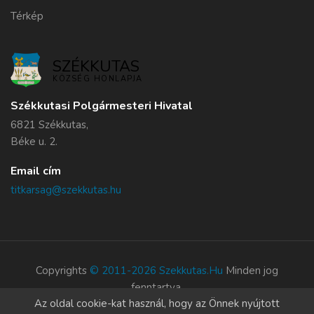
Térkép
SZÉKKUTAS
KÖZSÉG HONLAPJA
Székkutasi Polgármesteri Hivatal
6821 Székkutas,
Béke u. 2.
Email cím
titkarsag@szekkutas.hu
Copyrights
© 2011-2026 Szekkutas.hu
Minden jog
fenntartva.
Az oldal cookie-kat használ, hogy az Önnek nyújtott
Süti szabályzat